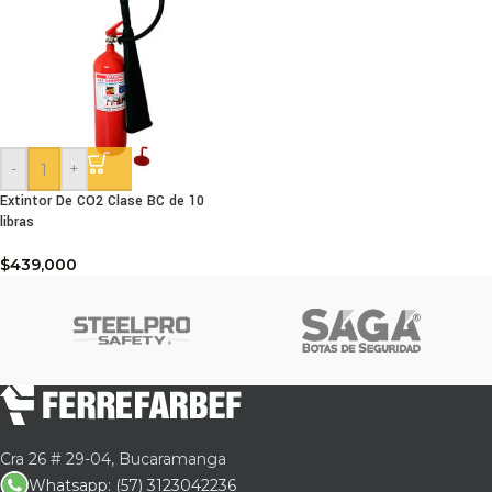
-
+
Extintor De CO2 Clase BC de 10
libras
$
439,000
Cra 26 # 29-04, Bucaramanga
Whatsapp: (57) 3123042236