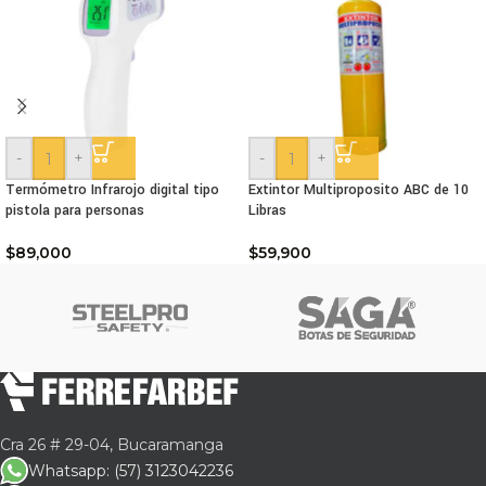
-
+
-
+
Termómetro Infrarojo digital tipo
Extintor Multiproposito ABC de 10
pistola para personas
Libras
$
89,000
$
59,900
Cra 26 # 29-04, Bucaramanga
Whatsapp: (57) 3123042236