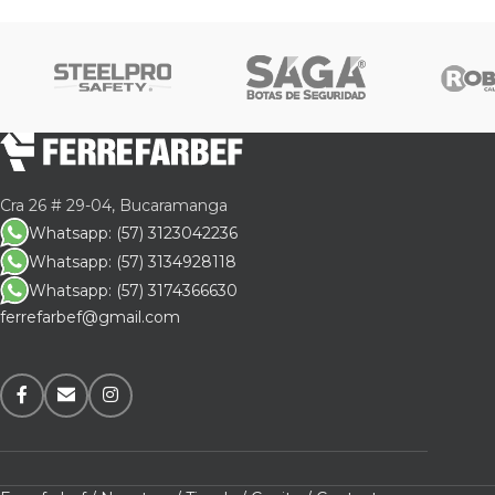
Fab
Estr
cont
Pro
Inco
Cra 26 # 29-04, Bucaramanga
lumí
Whatsapp: (57) 3123042236
Resi
Whatsapp: (57) 3134928118
Whatsapp: (57) 3174366630
Trat
ferrefarbef@gmail.com
de a
Bas
Dise
gara