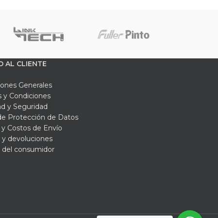
rgas de compresión extremas y el paso
O AL CLIENTE
rica, lo cual garantiza una retroreflexión
iones Generales
 y Condiciones
ad y Seguridad
 de Protección de Datos
y Costos de Envío
 cambios bruscos de temperatura y la acción
 y devoluciones
via.
 del consumidor
encia del pegamento epóxico o bituminoso,
asfalto.