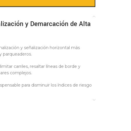
lización y Demarcación de Alta
nalización y señalización horizontal más
s y parqueaderos.
itar carriles, resaltar líneas de borde y
lares complejos.
pensable para disminuir los índices de riesgo
aja operativa superior en comparación con
y vibratorio perceptible (alerta táctil) cuando
a inmediata al conductor sobre el cambio de