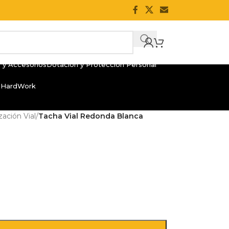
 y Accesorios
Dotación y Protección Personal
 HardWork
zación Vial
/
Tacha Vial Redonda Blanca