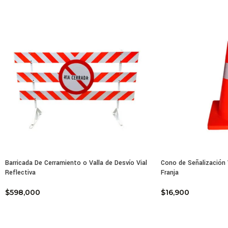
carri
Adic
mejo
Cara
Colo
Mate
Medi
Inst
Usos
velo
Barricada De Cerramiento o Valla de Desvío Vial
Cono de Señalización
Reflectiva
Franja
Esp
$
598,000
$
16,900
Con 
plaz