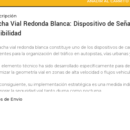
AÑADIR AL CARRITO
cripción
cha Vial Redonda Blanca: Dispositivo de Seña
ibilidad
acha vial redonda blanca constituye uno de los dispositivos de ca
ientes para la organización del tráfico en autopistas, vías urbana
 elemento técnico ha sido desarrollado específicamente para delim
mizar la geometría vial en zonas de alta velocidad o flujos vehicu
consiguiente, su implementación estratégica es una medida indis
jorar la seguridad vial tanto diurna como nocturna.
os de Envio
rimer lugar, la geometría circular de esta tacha otorga una vent
s marcadores lineales.
do a su perfil redondeado, el dispositivo genera un efecto sonoro 
neumáticos de un vehículo pasan sobre él, advirtiendo de maner