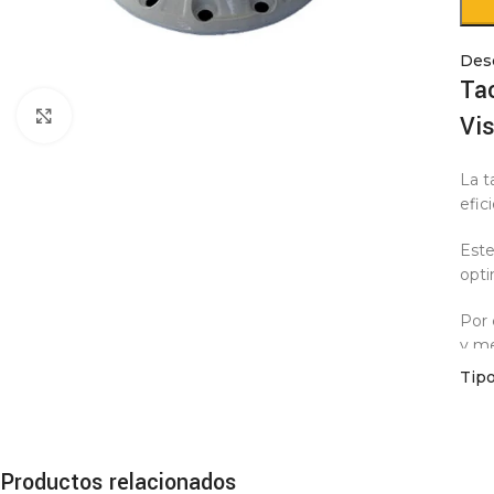
Des
Ta
Click to enlarge
Vis
La t
efic
Este
opti
Por 
y me
Tip
En p
otro
Debi
Productos relacionados
los 