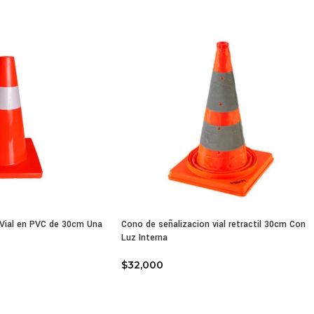
l involuntario.
ionalmente, el color blanco brillante proporciona un contraste ex
rando la guía óptica en condiciones climáticas adversas como neb
cterísticas:
r: Blanco.
rial: Plástico Inyectado.
das: 11 x 3 cm, con espigo de 5 cm.
alación: Para pegar con pegante epóxico de dos componentes para
: Son utilizados como reductores de velocidad en cruces peligro
cidad.
 Vial en PVC de 30cm Una
Cono de señalizacion vial retractil 30cm Con
Luz Interna
ecificaciones Técnicas y Ventajas de Ingeniería 
$
32,000
el propósito de superar las auditorías de los entes de control vi
o, este estoperol incorpora características de fabricación de vang