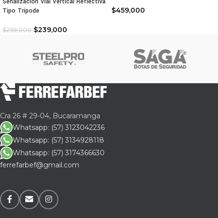
Señalización Vial Vertical Reflectiva
$
459,000
Tipo Tripode
$
239,000
$
259,000
Cra 26 # 29-04, Bucaramanga
Whatsapp: (57) 3123042236
Whatsapp: (57) 3134928118
Whatsapp: (57) 3174366630
ferrefarbef@gmail.com