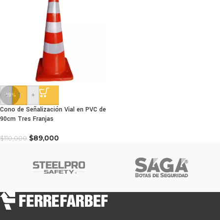
-
+
-19%
Cono de Señalización Vial en PVC de
90cm Tres Franjas
$
89,000
$
110,000