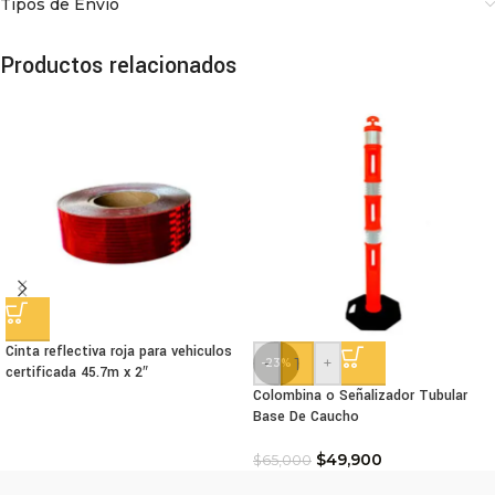
Tipos de Envio
Productos relacionados
Cinta reflectiva roja para vehiculos
-
+
-23%
certificada 45.7m x 2″
Colombina o Señalizador Tubular
Base De Caucho
$
49,900
$
65,000