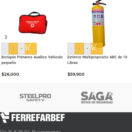
-
+
-
+
Botiquin Primeros Auxilios Vehiculo
Extintor Multiproposito ABC de 10
pequeño
Libras
$
26,000
$
59,900
Cra 26 # 29-04, Bucaramanga