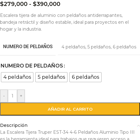
$
279,000
-
$
390,000
Escalera tijera de aluminio con peldaños antiderrapantes,
bandeja retráctil y diseño estable, ideal para proyectos en el
hogar y la industria.
NUMERO DE PELDAÑOS
4 peldaños
,
5 peldaños
,
6 peldaños
NUMERO DE PELDAÑOS
4 peldaños
5 peldaños
6 peldaños
-
+
AÑADIR AL CARRITO
Descripción
La Escalera Tijera Truper EST-34 4-6 Peldaños Aluminio Tipo III
es la herramienta ideal para trabajos que requieren acceso a