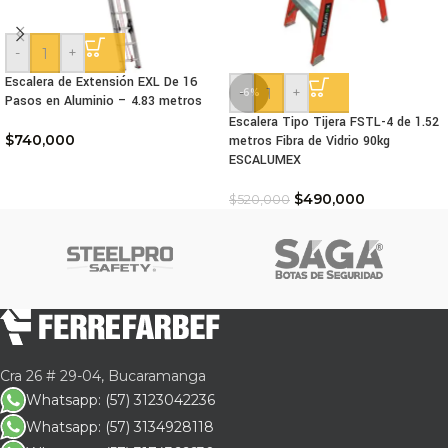
-
+
Escalera de Extensión EXL De 16
-
+
-6%
Pasos en Aluminio – 4.83 metros
Escalera Tipo Tijera FSTL-4 de 1.52
$
740,000
metros Fibra de Vidrio 90kg
ESCALUMEX
$
490,000
$
520,000
Cra 26 # 29-04, Bucaramanga
Whatsapp: (57) 3123042236
Whatsapp: (57) 3134928118