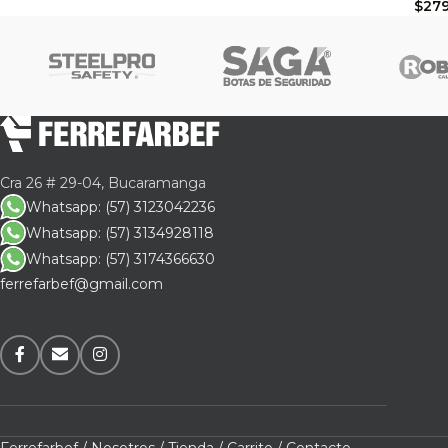
$
27
Cra 26 # 29-04, Bucaramanga
Whatsapp: (57) 3123042236
Whatsapp: (57) 3134928118
Whatsapp: (57) 3174366630
ferrefarbef@gmail.com
Ferrefarbef /
Nosotros /
Tienda /
Carrito /
Contacto