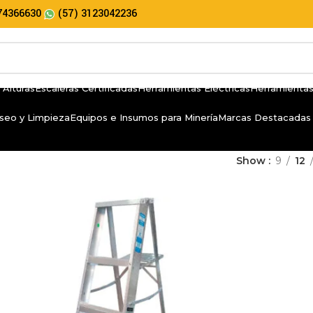
74366630
(57) 3123042236
 Alturas
Escaleras Certificadas
Herramientas Eléctricas
Herramientas
seo y Limpieza
Equipos e Insumos para Minería
Marcas Destacadas
Show
9
12