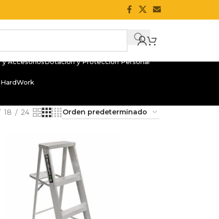
 y Accesorios
Dotación y Protección Personal
 HardWork
18
24