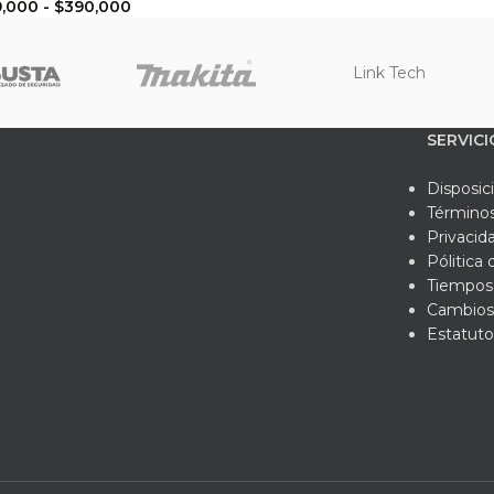
9,000
-
$
390,000
Link Tech
SERVICI
Disposic
Términos
Privacid
Pólitica
Tiempos 
Cambios
Estatuto