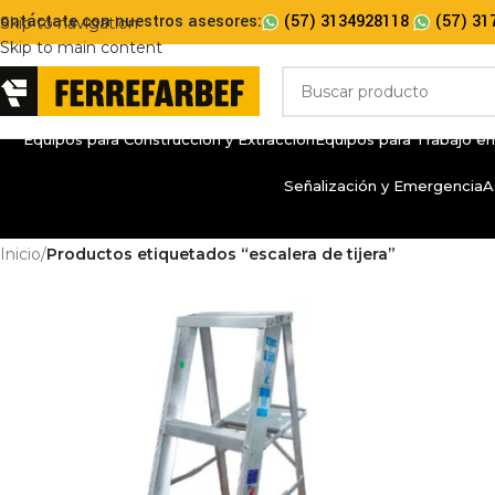
ontáctate con nuestros asesores:
(57) 3134928118
(57) 31
Skip to navigation
Skip to main content
Equipos para Construcción y Extracción
Equipos para Trabajo en
Señalización y Emergencia
A
Inicio
/
Productos etiquetados “escalera de tijera”