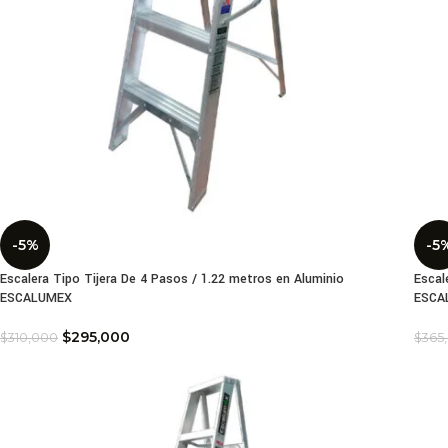
-5%
-5
Escalera Tipo Tijera De 4 Pasos / 1.22 metros en Aluminio
Escal
ESCALUMEX
ESCA
$
295,000
$
310,000
$
365