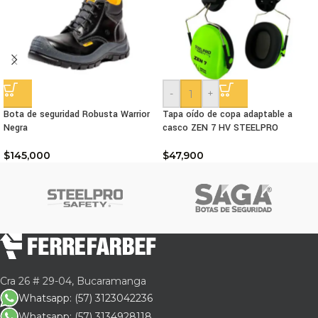
-
+
Bota de seguridad Robusta Warrior
Tapa oído de copa adaptable a
Negra
casco ZEN 7 HV STEELPRO
$
145,000
$
47,900
Cra 26 # 29-04, Bucaramanga
Whatsapp: (57) 3123042236
Whatsapp: (57) 3134928118