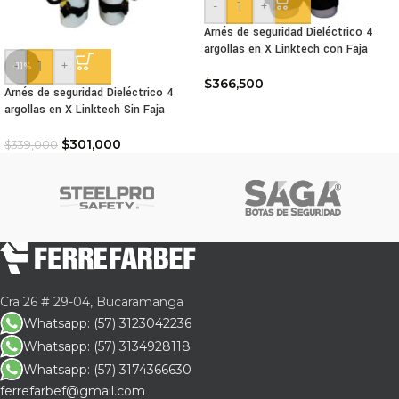
-
+
Arnés de seguridad Dieléctrico 4
argollas en X Linktech con Faja
-
+
-11%
$
366,500
Arnés de seguridad Dieléctrico 4
argollas en X Linktech Sin Faja
$
301,000
$
339,000
Cra 26 # 29-04, Bucaramanga
Whatsapp: (57) 3123042236
Whatsapp: (57) 3134928118
Whatsapp: (57) 3174366630
ferrefarbef@gmail.com