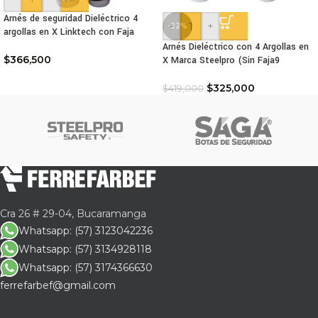
Arnés de seguridad Dieléctrico 4
-
+
-22%
argollas en X Linktech con Faja
Arnés Dieléctrico con 4 Argollas en
$
366,500
X Marca Steelpro (Sin Faja9
$
325,000
$
419,000
Cra 26 # 29-04, Bucaramanga
Whatsapp: (57) 3123042236
Whatsapp: (57) 3134928118
Whatsapp: (57) 3174366630
ferrefarbef@gmail.com