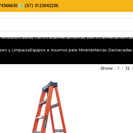
74366630
(57) 3123042236
 Alturas
Escaleras Certificadas
Herramientas Eléctricas
Herramientas
seo y Limpieza
Equipos e Insumos para Minería
Marcas Destacadas
Show
9
12