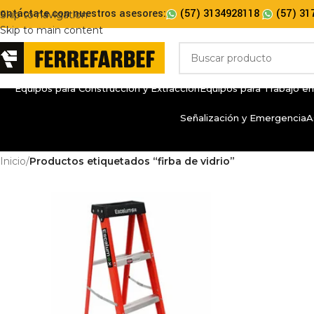
ontáctate con nuestros asesores:
(57) 3134928118
(57) 31
Skip to navigation
Skip to main content
Equipos para Construcción y Extracción
Equipos para Trabajo en
Señalización y Emergencia
A
Inicio
/
Productos etiquetados “firba de vidrio”