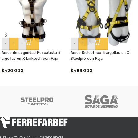
-
+
-
+
Arnés de seguridad Rescatista 5
Arnés Dieléctrico 4 argollas en X
argollas en X Linktech con Faja
Steelpro con Faja
$
420,000
$
489,000
Cra 26 # 29-04, Bucaramanga