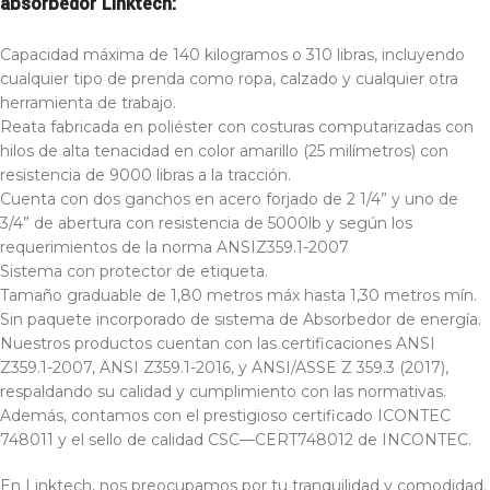
absorbedor Linktech:
Capacidad máxima de 140 kilogramos o 310 libras, incluyendo
cualquier tipo de prenda como ropa, calzado y cualquier otra
herramienta de trabajo.
Reata fabricada en poliéster con costuras computarizadas con
hilos de alta tenacidad en color amarillo (25 milímetros) con
resistencia de 9000 libras a la tracción.
Cuenta con dos ganchos en acero forjado de 2 1/4” y uno de
3/4” de abertura con resistencia de 5000lb y según los
requerimientos de la norma ANSIZ359.1-2007
Sistema con protector de etiqueta.
Tamaño graduable de 1,80 metros máx hasta 1,30 metros mín.
Sin paquete incorporado de sistema de Absorbedor de energía.
Nuestros productos cuentan con las certificaciones ANSI
Z359.1-2007, ANSI Z359.1-2016, y ANSI/ASSE Z 359.3 (2017),
respaldando su calidad y cumplimiento con las normativas.
Además, contamos con el prestigioso certificado ICONTEC
748011 y el sello de calidad CSC—CERT748012 de INCONTEC.
En Linktech, nos preocupamos por tu tranquilidad y comodidad.