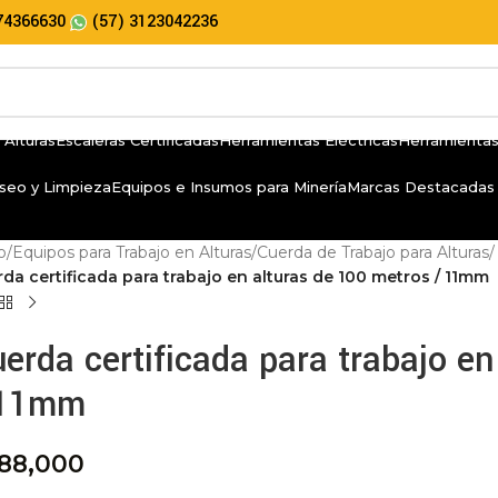
74366630
(57) 3123042236
 Alturas
Escaleras Certificadas
Herramientas Eléctricas
Herramientas
seo y Limpieza
Equipos e Insumos para Minería
Marcas Destacadas
io
/
Equipos para Trabajo en Alturas
/
Cuerda de Trabajo para Alturas
/
da certificada para trabajo en alturas de 100 metros / 11mm
erda certificada para trabajo e
 11mm
88,000