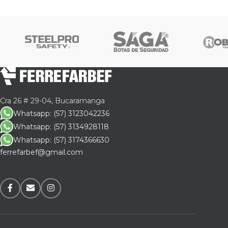
Nues
segu
brin
Si d
nues
nece
11mm
Cra 26 # 29-04, Bucaramanga
Cert
Whatsapp: (57) 3123042236
Whatsapp: (57) 3134928118
Cert
Whatsapp: (57) 3174366630
Not
ferrefarbef@gmail.com
Las 
Para