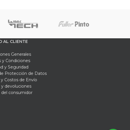
tiza su cumplimiento con los estándares de
normativas se entregan junto con el producto,
nforme a los estándares exigidos.
 no dudes en contactar directamente con
ejor decisión y brindarte la seguridad que
O AL CLIENTE
cada para trabajo en alturas de 100 metros /
iones Generales
 y Condiciones
ad y Seguridad
 de Protección de Datos
y Costos de Envío
 y devoluciones
 del consumidor
s asesores.