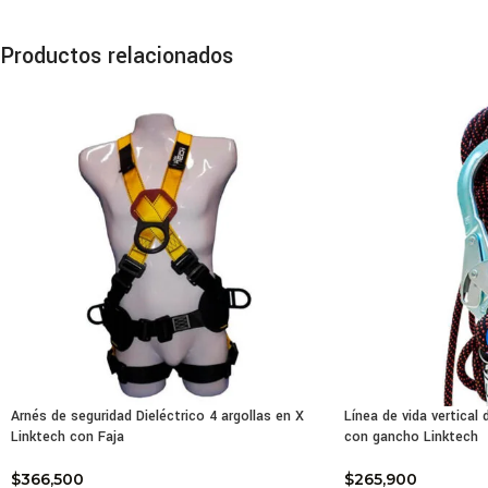
La c
Productos relacionados
una 
rojo
¿Qu
Cara
¿Cuá
Car
Diam
Larg
Sin o
Sin 
Cuer
Arnés de seguridad Dieléctrico 4 argollas en X
Línea de vida vertical
Hilo
Linktech con Faja
con gancho Linktech
Resi
Colo
$
366,500
$
265,900