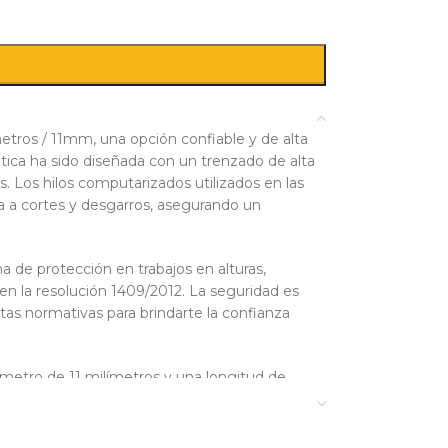
etros / 11mm, una opción confiable y de alta
tática ha sido diseñada con un trenzado de alta
s. Los hilos computarizados utilizados en las
a a cortes y desgarros, asegurando un
de protección en trabajos en alturas,
n la resolución 1409/2012. La seguridad es
ctas normativas para brindarte la confianza
ámetro de 11 milímetros y una longitud de
tes situaciones de trabajo. Además, se
ar los conectores más adecuados para tus