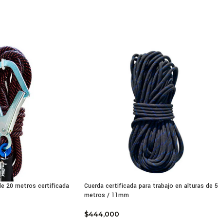
uerda cuenta con un trenzado de alta calidad y ha pasado por ri
capacidad de carga de 34kN. Puedes elegir entre una variedad d
, verde, entre otros, para identificar y personalizar tu equipo.
ieres ver nuestra cuerda para alturas más de cerca? Mira n
cterísticas de la cuerda para trabajo en alturas | AGROFAR
les son las diferencias entre una línea de vida y una cuerd
ácterísticas Cuerda certificada para trabajo en alturas de
etro de 11 milímetros.
or de 100 metros.
jo.
mosquetón ni gancho.
da con trenzado de alta calidad
 de 20 metros certificada
Cuerda certificada para trabajo en alturas de 
s computarizados.
metros / 11mm
stencia 34kN.
res: blanca, negra, roja, verde, etc.
$
444,000