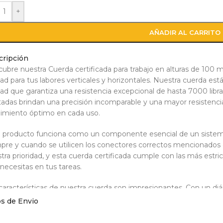
+
AÑADIR AL CARRITO
cripción
ubre nuestra Cuerda certificada para trabajo en alturas de 100 m
dad para tus labores verticales y horizontales. Nuestra cuerda es
dad que garantiza una resistencia excepcional de hasta 7000 libra
adas brindan una precisión incomparable y una mayor resistenci
imiento óptimo en cada uso.
 producto funciona como un componente esencial de un sistema 
pre y cuando se utilicen los conectores correctos mencionados e
tra prioridad, y esta cuerda certificada cumple con las más estri
necesitas en tus tareas.
características de nuestra cuerda son impresionantes. Con un di
metros, ofrece la versatilidad necesaria para adaptarse a diferen
os de Envio
enta sin ojo, mosquetón ni gancho, lo que te permite seleccion
sidades específicas.