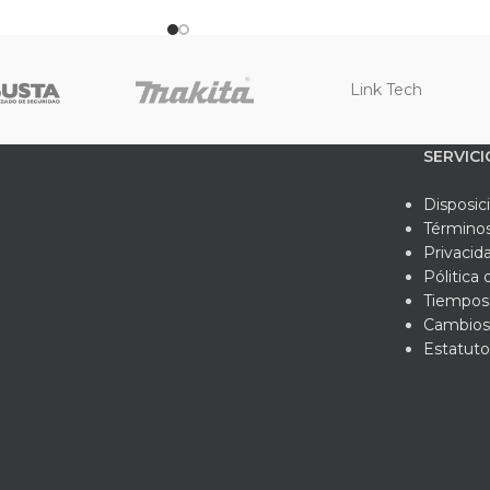
tra cuerda cuenta con la certificación CE EN 1891, lo que garan
ridad y calidad requeridos. Además, todas las certificaciones y 
dándote la tranquilidad de contar con un producto confiable y co
Link Tech
eseas obtener más información y asesoramiento personalizado,
tros expertos asesores. Estamos aquí para ayudarte a tomar la m
SERVICI
sitas en tus trabajos en alturas. Confía en nuestra cuerda certifi
 y elige la excelencia para tus proyectos.
Disposic
Términos
ificaciones:
Privacid
Pólitica
ificación CE EN 1891.
Tiempos 
as:
Cambios
Estatuto
certificaciones y normativas se entregan junto con el producto.
 más información puedes contactarte directamente con nuestro