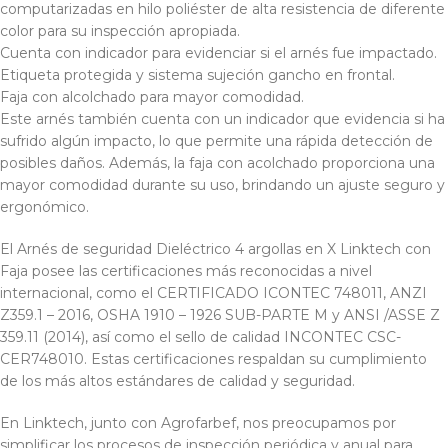
computarizadas en hilo poliéster de alta resistencia de diferente
color para su inspección apropiada.
Cuenta con indicador para evidenciar si el arnés fue impactado.
Etiqueta protegida y sistema sujeción gancho en frontal.
Faja con alcolchado para mayor comodidad.
Este arnés también cuenta con un indicador que evidencia si ha
sufrido algún impacto, lo que permite una rápida detección de
posibles daños. Además, la faja con acolchado proporciona una
mayor comodidad durante su uso, brindando un ajuste seguro y
ergonómico.
El Arnés de seguridad Dieléctrico 4 argollas en X Linktech con
Faja posee las certificaciones más reconocidas a nivel
internacional, como el CERTIFICADO ICONTEC 748011, ANZI
Z359.1 – 2016, OSHA 1910 – 1926 SUB-PARTE M y ANSI /ASSE Z
359.11 (2014), así como el sello de calidad INCONTEC CSC-
CER748010. Estas certificaciones respaldan su cumplimiento
de los más altos estándares de calidad y seguridad.
En Linktech, junto con Agrofarbef, nos preocupamos por
simplificar los procesos de inspección periódica y anual para