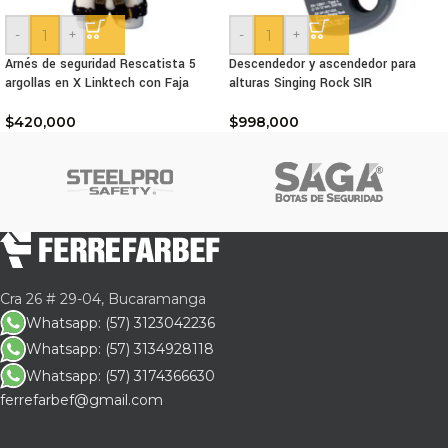
-
+
-
+
Arnés de seguridad Rescatista 5
Descendedor y ascendedor para
argollas en X Linktech con Faja
alturas Singing Rock SIR
$
420,000
$
998,000
Cra 26 # 29-04, Bucaramanga
Whatsapp: (57) 3123042236
Whatsapp: (57) 3134928118
Whatsapp: (57) 3174366630
ferrefarbef@gmail.com