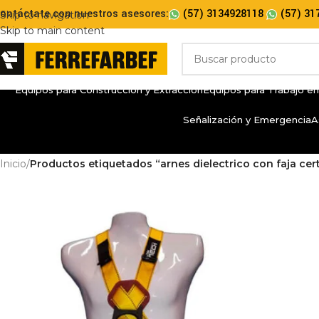
ontáctate con nuestros asesores:
(57) 3134928118
(57) 31
Skip to navigation
Skip to main content
Equipos para Construcción y Extracción
Equipos para Trabajo en
Señalización y Emergencia
A
Inicio
/
Productos etiquetados “arnes dielectrico con faja cert