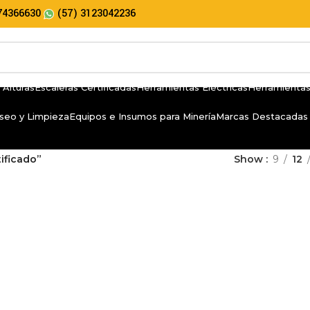
74366630
(57) 3123042236
 Alturas
Escaleras Certificadas
Herramientas Eléctricas
Herramientas
seo y Limpieza
Equipos e Insumos para Minería
Marcas Destacadas
ificado”
Show
9
12