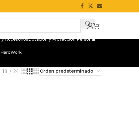
 y Accesorios
Dotación y Protección Personal
 HardWork
18
24