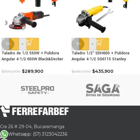
-
+
-
+
-5%
-3%
Taladro de 1/2 550W + Pulidora
Taladro 1/2″ SDH600 + Pulidora
Angular 4-1/2 650W Black&Decker
Angular 4-1/2 SG6115 Stanley
$
289,900
$
435,900
$
305,000
$
450,000
Cra 26 # 29-04, Bucaramanga
Whatsapp: (57) 3123042236