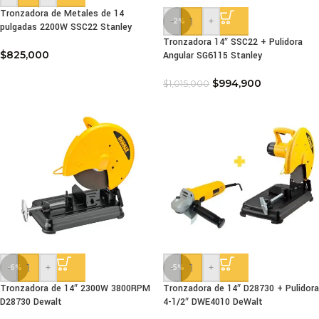
Tronzadora de Metales de 14
-
+
-2%
pulgadas 2200W SSC22 Stanley
Tronzadora 14″ SSC22 + Pulidora
$
825,000
Angular SG6115 Stanley
$
994,900
$
1,015,000
-
+
-
+
-6%
-5%
Tronzadora de 14″ 2300W 3800RPM
Tronzadora de 14″ D28730 + Pulidora
D28730 Dewalt
4-1/2″ DWE4010 DeWalt