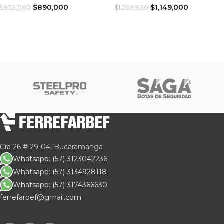
$
890,000
$
1,149,000
$
950,000
$
1,209,900
Cra 26 # 29-04, Bucaramanga
Whatsapp: (57) 3123042236
Whatsapp: (57) 3134928118
Whatsapp: (57) 3174366630
ferrefarbef@gmail.com