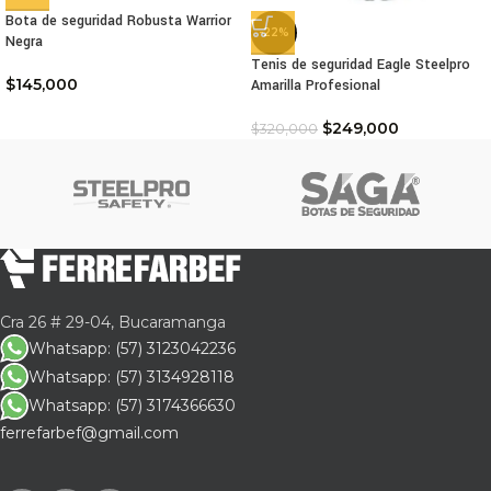
Bota de seguridad Robusta Warrior
-22%
Negra
Tenis de seguridad Eagle Steelpro
$
145,000
Amarilla Profesional
$
249,000
$
320,000
Cra 26 # 29-04, Bucaramanga
Whatsapp: (57) 3123042236
Whatsapp: (57) 3134928118
Whatsapp: (57) 3174366630
ferrefarbef@gmail.com