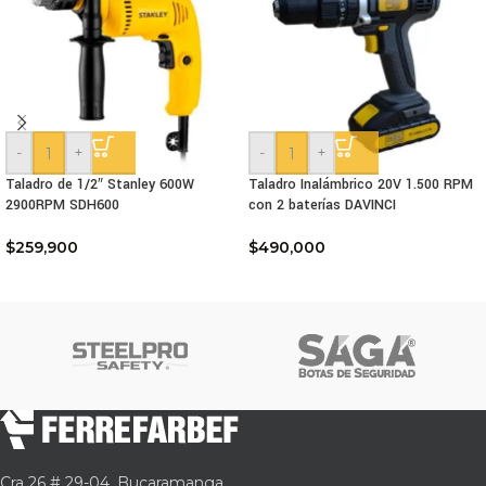
-
+
-
+
Taladro de 1/2″ Stanley 600W
Taladro Inalámbrico 20V 1.500 RPM
2900RPM SDH600
con 2 baterías DAVINCI
$
259,900
$
490,000
Cra 26 # 29-04, Bucaramanga