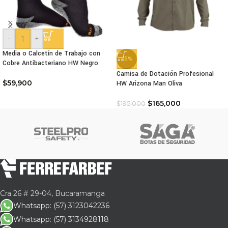
-
+
Media o Calcetín de Trabajo con
-15%
Cobre Antibacteriano HW Negro
Camisa de Dotación Profesional
$
59,900
HW Arizona Man Oliva
$
165,000
$
195,000
Cra 26 # 29-04, Bucaramanga
Whatsapp: (57) 3123042236
Whatsapp: (57) 3134928118