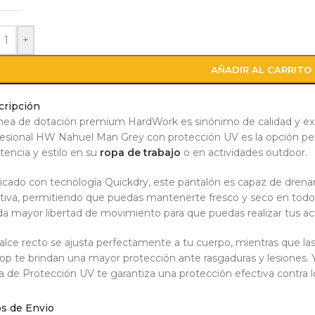
+
AÑADIR AL CARRITO
cripción
ínea de dotación premium HardWork es sinónimo de calidad y ex
esional HW Nahuel Man Grey con protección UV es la opción pe
stencia y estilo en su
ropa de trabajo
o en actividades outdoor.
icado con tecnología Quickdry, este pantalón es capaz de drena
tiva, permitiendo que puedas mantenerte fresco y seco en todo
da mayor libertad de movimiento para que puedas realizar tus acti
alce recto se ajusta perfectamente a tu cuerpo, mientras que las 
top te brindan una mayor protección ante rasgaduras y lesiones. Y 
 de Protección UV te garantiza una protección efectiva contra lo
 pantalón cuenta con 4 bolsillos en los costados delanteros y 2 bol
os de Envio