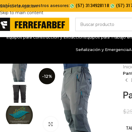
ontáctate con nuestros asesores:
(57) 3134928118
(57) 31
Skip to navigation
Skip to main content
Equipos para Construcción y Extracción
Equipos para Trabajo en
Señalización y Emergencia
A
Inic
Pan
-12%
Pa
$
2
Click to enlarge
TA