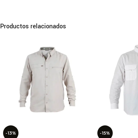
tira
perm
En r
Productos relacionados
Prof
Hard
Cara
Cert
88%
Peso
Refo
Pant
Fabr
Calc
Con 
Rodi
4 bo
-13%
-15%