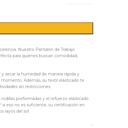
celencia. Nuestro Pantalón de Trabajo
rfecta para quienes buscan comodidad,
r y secar la humedad de manera rápida y
 momento. Además, su textil elásticado te
vidades sin restricciones.
rodillas preformadas y el refuerzo elásticado
si eso no es suficiente, su certificación en
s rayos del sol.
sillos en la parte trasera con cierres y