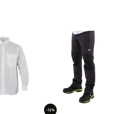
dores para que puedas guardar tus objetos personales con total s
ite ajustarlo a tu medida para que puedas trabajar con total co
esumen, si estás buscando un pantalón de trabajo de alta calidad 
esional HW Nahuel Man Grey es la opción ideal. No te arrepentir
Work para tus actividades laborales o de outdoor.
cterísticas:
ificado en Ropa de Protección UV / NCh 3273/2012
 Nylon / 12% Spandex
 de la tela 150 grs.
rzado en rodillas.
alón con protección UV, ideal para trabajo en terreno o deportes
icado en textil con tecnología Quickdry que proporciona un ráp
e recto y textil elásticado para mayor comodidad y libertad de 
refuerzo elásticado ripstop en las rodillas que evita el rasgado.
llas preformadas, Cintura elásticada. Basta ajustable con tanca.
lsillos en costados delanteros y 2 bolsillos en trasero con cierres y
-12%