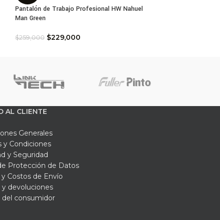
Pantalón de Trabajo Profesional HW Nahuel
Pantalón de Traba
Man Green
Carbón Blue
$
229,000
$
229,
$
259,000
$
259,000
O AL CLIENTE
iones Generales
 y Condiciones
ad y Seguridad
 de Protección de Datos
y Costos de Envío
 y devoluciones
 del consumidor