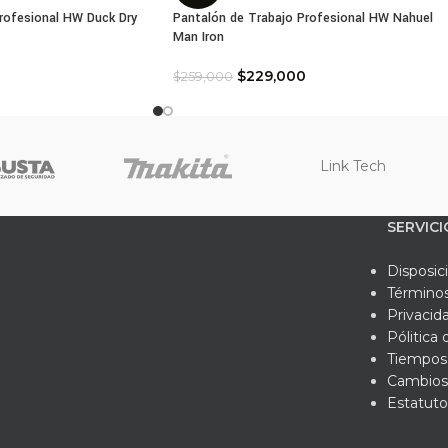
rofesional HW Duck Dry
Pantalón de Trabajo Profesional HW Nahuel
Man Iron
$
229,000
$
259,000
Link Tech
SERVICI
Disposic
Términos
Privacid
Pólitica
Tiempos 
Cambios
Estatuto