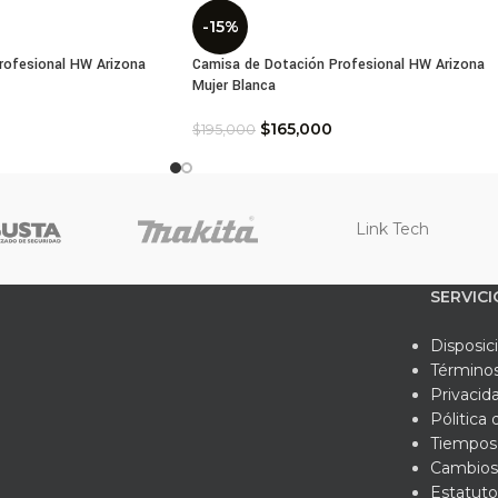
-15%
rofesional HW Arizona
Camisa de Dotación Profesional HW Arizona
Mujer Blanca
$
165,000
$
195,000
Link Tech
SERVICI
Disposic
Términos
Privacid
Pólitica
Tiempos 
Cambios
Estatuto