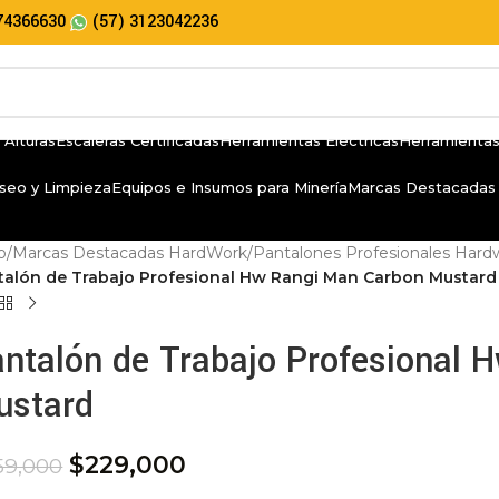
74366630
(57) 3123042236
 Alturas
Escaleras Certificadas
Herramientas Eléctricas
Herramientas
seo y Limpieza
Equipos e Insumos para Minería
Marcas Destacadas
io
/
Marcas Destacadas HardWork
/
Pantalones Profesionales Hard
talón de Trabajo Profesional Hw Rangi Man Carbon Mustard
ntalón de Trabajo Profesional
ustard
$
229,000
59,000