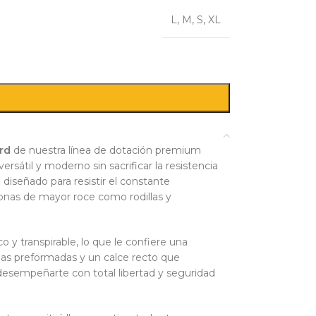
L
,
M
,
S
,
XL
rd
de nuestra línea de dotación premium
rsátil y moderno sin sacrificar la resistencia
 diseñado para resistir el constante
 zonas de mayor roce como rodillas y
co y transpirable, lo que le confiere una
as preformadas y un calce recto que
desempeñarte con total libertad y seguridad