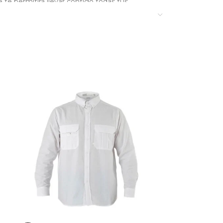
 te permitirá llevar contigo todas tus
tano, lo que le confiere una gran capacidad
lo convierte en un pantalón resistente y
n carbón Mustard de HardWork es la elección
sistente para su trabajo diario. ¡Haz tu pedido
nstante movimiento entre la oficina y el
 y calce recto que acompañan el movimiento.