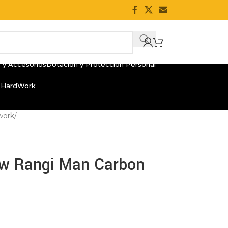
 y Accesorios
Dotación y Protección Personal
 HardWork
work
/
 Hw Rangi Man Carbon