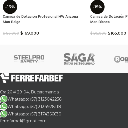
-13%
-15%
Camisa de Dotación Profesional HW Arizona
Camisa de Dotación P
Man Beige
Man Blanca
$
169,000
$
165,000
$
195,000
$
195,000
Cra 26 # 29-04, Bucaramanga
Whatsapp: (57) 3123042236
Whatsapp: (57) 3134928118
Whatsapp: (57) 3174366630
ferrefarbef@gmail.com