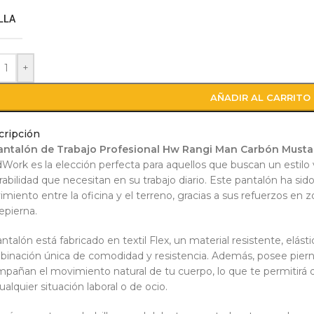
LLA
+
AÑADIR AL CARRITO
cripción
antalón de Trabajo Profesional Hw Rangi Man Carbón Musta
Work es la elección perfecta para aquellos que buscan un estilo ve
rabilidad que necesitan en su trabajo diario. Este pantalón ha sido
miento entre la oficina y el terreno, gracias a sus refuerzos en
epierna.
antalón está fabricado en textil Flex, un material resistente, elásti
inación única de comodidad y resistencia. Además, posee piern
pañan el movimiento natural de tu cuerpo, lo que te permitirá 
ualquier situación laboral o de ocio.