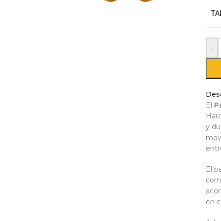
TA
-
Des
El
P
Hard
y du
movi
entr
El p
comb
acom
en c