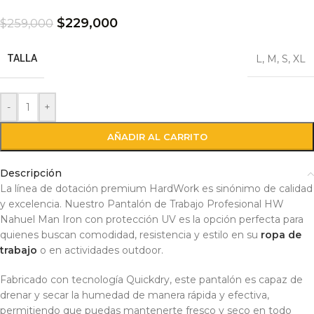
$
229,000
$
259,000
TALLA
L
,
M
,
S
,
XL
-
+
AÑADIR AL CARRITO
Descripción
La línea de dotación premium HardWork es sinónimo de calidad
y excelencia. Nuestro Pantalón de Trabajo Profesional HW
Nahuel Man Iron con protección UV es la opción perfecta para
quienes buscan comodidad, resistencia y estilo en su
ropa de
trabajo
o en actividades outdoor.
Fabricado con tecnología Quickdry, este pantalón es capaz de
drenar y secar la humedad de manera rápida y efectiva,
permitiendo que puedas mantenerte fresco y seco en todo