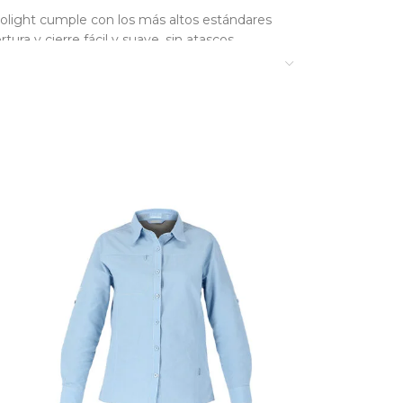
colight cumple con los más altos estándares
ura y cierre fácil y suave, sin atascos.
 mejor opción para mantener el frío a raya
e protegerte del frío con la chaqueta que te
uestro video:
Prendas de dotación para tu
tético, liviano y confortable.
erficie de la parka.