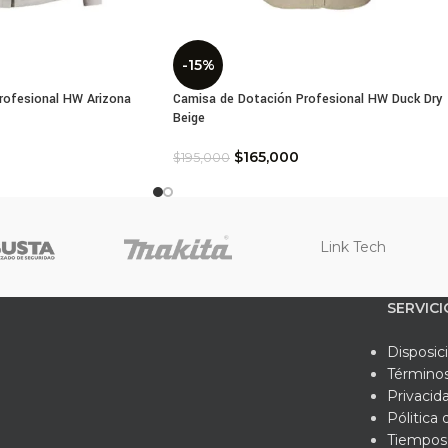
-15%
rofesional HW Arizona
Camisa de Dotación Profesional HW Duck Dry
Beige
$
165,000
$
195,000
Link Tech
SERVICI
Disposic
Términos
Privacid
Pólitica
Tiempos 