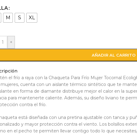
LLA
M
S
XL
+
AÑADIR AL CARRITO
cripción
én el frío a raya con la Chaqueta Para Frío Mujer Tocornal Ecol
 mujeres, cuenta con un aislante térmico sintético que te mante
islante en forma de diamante distribuye mejor el calor en la supe
acia para mantenerte caliente. Además, su diseño liviano te permiti
rotección contra el frío.
haqueta está diseñada con una pretina ajustable con tanca y puño
onalizado y mayor protección contra el viento. Los bolsillos exter
rno en el pecho te permiten llevar contigo todo lo que necesites