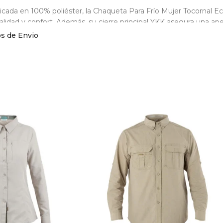
icada en 100% poliéster, la Chaqueta Para Frío Mujer Tocornal E
alidad y confort. Además, su cierre principal YKK asegura una apert
os de Envio
haqueta insulada con tecnología Eco Light de AGROFARBEF es la
sacrificar el estilo ni la movilidad. No te pierdas la oportunidad d
dará confort y estilo en todo momento.
erda que también puedes ver más sobre nuestra dotación en n
resa | AGROFARBEF LTDA
cterísticas:
a femenina insulada con tecnología Eco Light, aislante térmico sin
lado en forma de diamante que distribuye mejor el calor en la sup
e pretina ajustable con tanca y puños con ajuste interno.
re principal YKK.
illos exteriores en costado con cierre y bolsillo interno en pecho.
 Poliéster.
ante: 100% Poliéster.