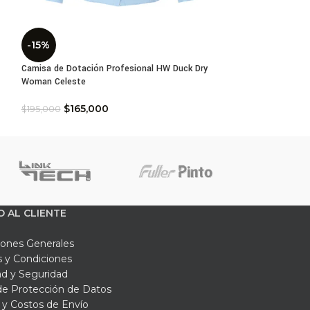
-15%
-12%
Camisa de Dotación Profesional HW Duck Dry
Pantalón de Traba
Woman Celeste
Man Petróleo
$
165,000
$
229,
$
195,000
$
259,000
O AL CLIENTE
iones Generales
 y Condiciones
ad y Seguridad
 de Protección de Datos
y Costos de Envío