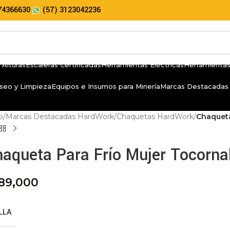
74366630
(57) 3123042236
 Alturas
Escaleras Certificadas
Herramientas Eléctricas
Herramientas
seo y Limpieza
Equipos e Insumos para Minería
Marcas Destacadas
io
/
Marcas Destacadas HardWork
/
Chaquetas HardWork
/
Chaqueta
aqueta Para Frío Mujer Tocornal
89,000
LLA