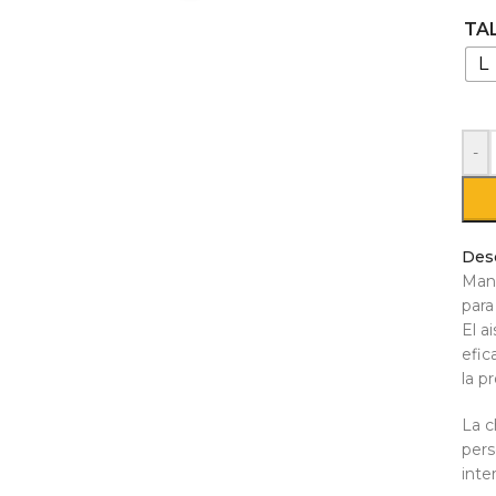
TA
L
-
Des
Mant
para
El a
efic
la p
La c
pers
inte