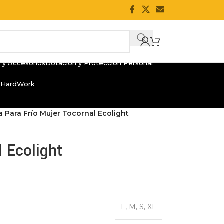
 y Accesorios
Dotación y Protección Personal
 HardWork
 Para Frío Mujer Tocornal Ecolight
 Ecolight
L
,
M
,
S
,
XL