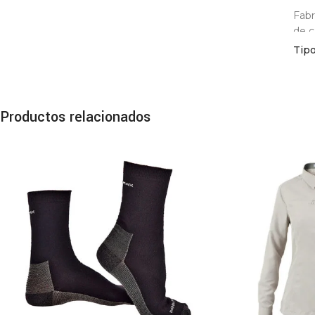
Fabr
de c
Tip
La c
sin 
brin
Productos relacionados
Recu
emp
Cara
Park
Insu
Pose
Cier
Bols
100%
Aisl