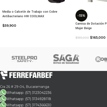
Media o Calcetín de Trabajo con Cobre
-15%
Antibacteriano HW COOLMAX
Camisa de Dotación P
$
59,900
Mujer Beige
$
165,000
$
195,000
Cra 26 # 29-04, Bucaramanga
Whatsapp: (57) 3123042236
Whatsapp: (57) 3134928118
Whatsapp: (57) 3174366630