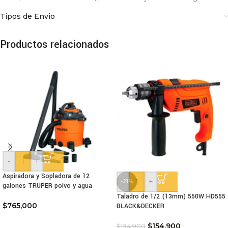
Tipos de Envio
Productos relacionados
-
+
Aspiradora y Sopladora de 12
-
+
-21%
galones TRUPER polvo y agua
Taladro de 1/2 (13mm) 550W HD555
$
765,000
BLACK&DECKER
$
154,900
$
194,900