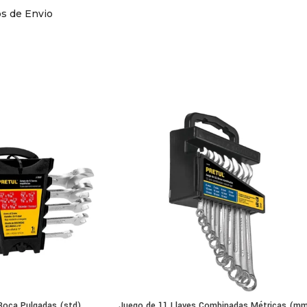
os de Envio
uego de 10 Llaves Truper JC-10PM Combinadas Largas std y mm es
siastas que buscan precisión, durabilidad y versatilidad en sus he
pecificaciones técnicas El Juego de 10 Lla
rgas std y mm:
icadas en acero al cromo vanadio para mayor resistencia y durabi
ado granallado que mejora el agarre y protege contra la corrosi
ño alargado que facilita el acceso a espacios reducidos
o de 10 llaves con medidas en pulgadas (std) y milímetros (mm
ño ergonómico que reduce la fatiga durante el uso prolongado
les para trabajos mecánicos, industriales y de mantenimiento
Boca Pulgadas (std)
Juego de 11 Llaves Combinadas Métricas (m