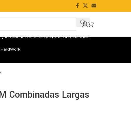
 y Accesorios
Dotación y Protección Personal
 HardWork
m
PM Combinadas Largas