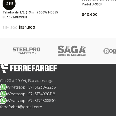
-21%
Pretul J-305P
Taladro de 1/2 (13mm) 550W HD555
$
40,600
BLACK&DECKER
$
154,900
$
194,900
Cra 26 # 29-04, Bucaramanga
Whatsapp: (57) 3123042236
Whatsapp: (57) 3134928118
Whatsapp: (57) 3174366630
ferrefarbef@gmail.com