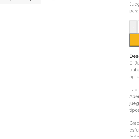
Jueg
para
-
Des
El J
trab
apli
Fabr
Adem
jueg
tipo
Grac
esfu
ópti