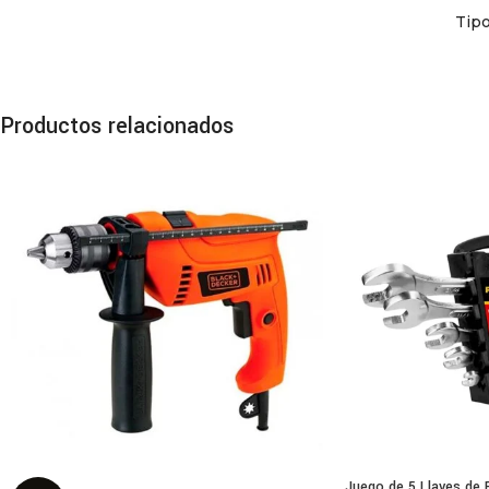
Tip
El J
entu
Es
Productos relacionados
La
Fabr
Acab
Dise
Jueg
Dise
Idea
Juego de 5 Llaves de 