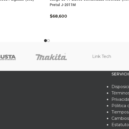
Pretul J-2011M
$
68,600
Link Tech
SERVICI
Disposic
Términos
Privacid
Pólitica
Tiempos 
Cambios
Estatuto