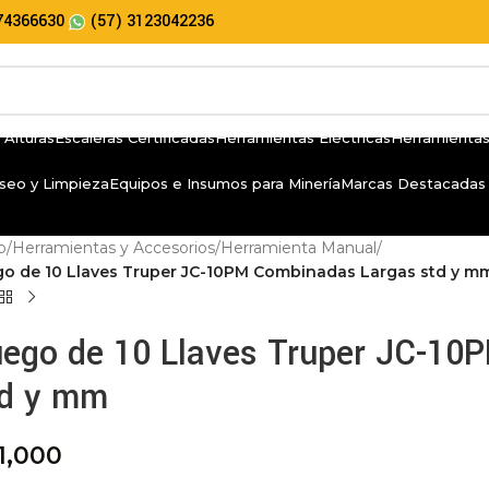
74366630
(57) 3123042236
 Alturas
Escaleras Certificadas
Herramientas Eléctricas
Herramientas
seo y Limpieza
Equipos e Insumos para Minería
Marcas Destacadas
io
/
Herramientas y Accesorios
/
Herramienta Manual
/
go de 10 Llaves Truper JC-10PM Combinadas Largas std y m
uego de 10 Llaves Truper JC-10
td y mm
1,000