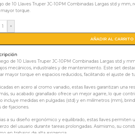
o de 10 Llaves Truper JC-10PM Combinadas Largas std y mm, resi
 mayor torque.
+
AÑADIR AL CARRITO
cripción
uego de 10 Llaves Truper JC-10PM Combinadas Largas std y mm 
ajos mecánicos, industriales y de mantenimiento. Este set destac
car mayor torque en espacios reducidos, facilitando el ajuste de tu
icadas en acero al cromo vanadio, estas llaves garantizan una resi
ás, su acabado granallado ofrece un mejor agarre, lo que contri
o incluye medidas en pulgadas (std) y en milímetros (mm), brindan
s de fijaciones.
ias a su diseño ergonómico y equilibrado, estas llaves permite
erzo del usuario durante tareas prolongadas. Asimismo, su cons
mo en trabajos de alta exigencia.