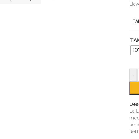
Llav
TA
TA
10
-
Des
La L
mecá
ampl
del b