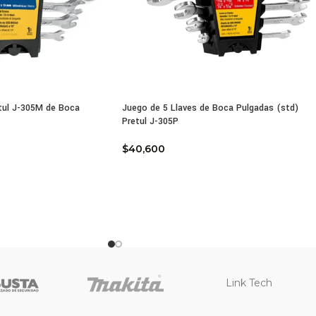
ño ergonómico para un mejor control
stente a la corrosión y al desgaste
tul J-305M de Boca
Juego de 5 Llaves de Boca Pulgadas (std)
Pretul J-305P
$
40,600
Link Tech