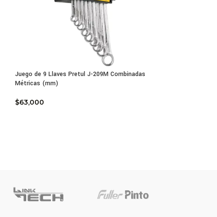
Juego de 9 Llaves Pretul J-209M Combinadas
Juego de 8 Llaves
Métricas (mm)
Truper JC-8XP
$
63,000
$
138,600