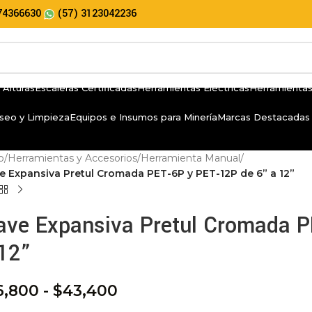
74366630
(57) 3123042236
 Alturas
Escaleras Certificadas
Herramientas Eléctricas
Herramientas
seo y Limpieza
Equipos e Insumos para Minería
Marcas Destacadas
io
/
Herramientas y Accesorios
/
Herramienta Manual
/
ve Expansiva Pretul Cromada PET-6P y PET-12P de 6” a 12”
ave Expansiva Pretul Cromada P
12”
6,800
-
$
43,400