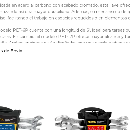
icada en acero al carbono con acabado cromado, esta llave ofrece 
ntizando así una mayor durabilidad. Además, su mecanismo de a
iso, facilitando el trabajo en espacios reducidos o en elementos de
odelo PET-6P cuenta con una longitud de 6″, ideal para tareas q
echas. En cambio, el modelo PET-12P ofrece mayor alcance y to
ño. Ambas opciones están diseñadas con una escala grabada en la 
iso de la apertura.
os de Envio
lave Expansiva Pretul Cromada PET-6P y PET-12P de 6” a 12” es u
ntiza un desempeño confiable en múltiples aplicaciones.
pecificaciones técnicas La Llave Expansiva 
 de 6” a 12”:
los disponibles: PET-6P (6”) y PET-12P (12”)
rial: Acero al carbono cromado
o de apertura: Ajustable según la necesidad
la grabada en la mandíbula para mayor precisión