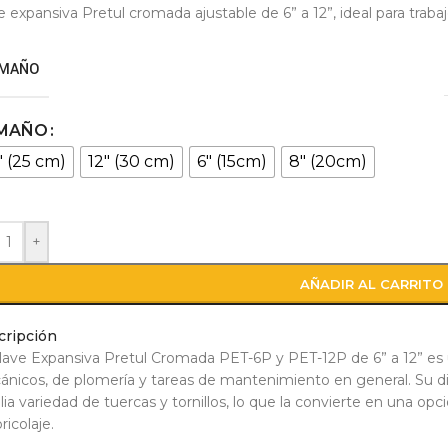
e expansiva Pretul cromada ajustable de 6” a 12”, ideal para trab
MAÑO
MAÑO
" (25 cm)
12" (30 cm)
6" (15cm)
8" (20cm)
+
AÑADIR AL CARRITO
cripción
lave Expansiva Pretul Cromada PET-6P y PET-12P de 6” a 12” es 
nicos, de plomería y tareas de mantenimiento en general. Su d
ia variedad de tuercas y tornillos, lo que la convierte en una opci
ricolaje.