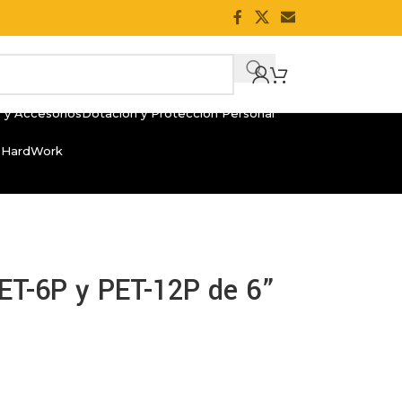
 y Accesorios
Dotación y Protección Personal
 HardWork
ET-6P y PET-12P de 6”