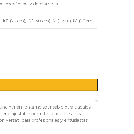
ajos mecánicos y de plomería.
10″ (25 cm)
,
12″ (30 cm)
,
6″ (15cm)
,
8″ (20cm)
una herramienta indispensable para trabajos
iseño ajustable permite adaptarse a una
ón versátil para profesionales y entusiastas