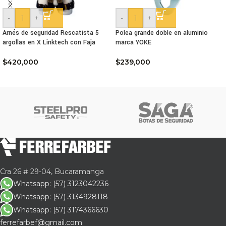
-
+
-
+
Arnés de seguridad Rescatista 5
Polea grande doble en aluminio
argollas en X Linktech con Faja
marca YOKE
$
420,000
$
239,000
Cra 26 # 29-04, Bucaramanga
Whatsapp: (57) 3123042236
Whatsapp: (57) 3134928118
Whatsapp: (57) 3174366630
ferrefarbef@gmail.com