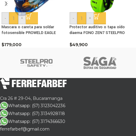
-
+
-
+
Mascara o careta para soldar
Protector auditivo o tapa oído
fotosensible PROWELD EAGLE
diaema FONO ZEN7 STEELPRO
$
179,000
$
49,900
Cra 26 # 29-04, Bucaramanga
Whatsapp: (57) 3123042236
Whatsapp: (57) 3134928118
Whatsapp: (57) 3174366630
ferrefarbef@gmail.com