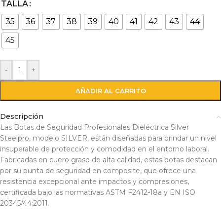
TALLA
35
36
37
38
39
40
41
42
43
44
45
-
+
AÑADIR AL CARRITO
Descripción
Las Botas de Seguridad Profesionales Dieléctrica Silver
Steelpro, modelo SILVER, están diseñadas para brindar un nivel
insuperable de protección y comodidad en el entorno laboral.
Fabricadas en cuero graso de alta calidad, estas botas destacan
por su punta de seguridad en composite, que ofrece una
resistencia excepcional ante impactos y compresiones,
certificada bajo las normativas ASTM F2412-18a y EN ISO
20345/44:2011.