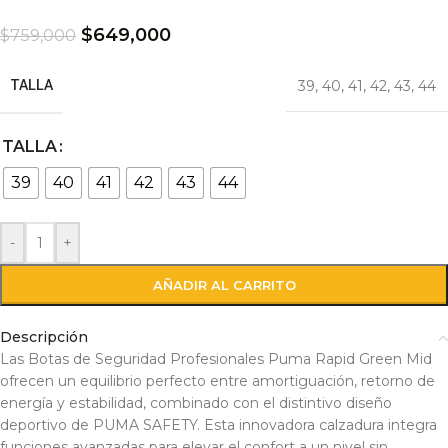
$
649,000
$
759,000
TALLA
39
,
40
,
41
,
42
,
43
,
44
TALLA
39
40
41
42
43
44
-
+
AÑADIR AL CARRITO
Descripción
Las Botas de Seguridad Profesionales Puma Rapid Green Mid
ofrecen un equilibrio perfecto entre amortiguación, retorno de
energía y estabilidad, combinado con el distintivo diseño
deportivo de PUMA SAFETY. Esta innovadora calzadura integra
funciones avanzadas para elevar el confort a un nivel sin