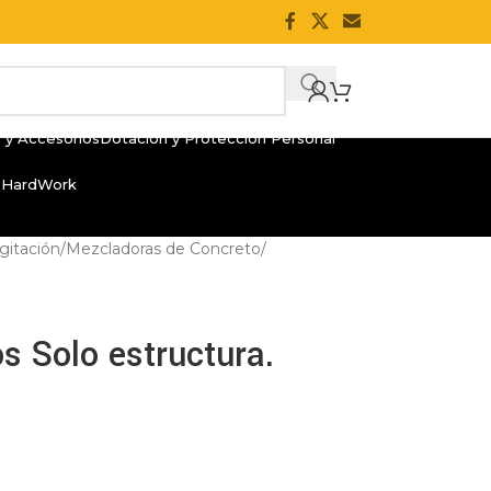
 y Accesorios
Dotación y Protección Personal
 HardWork
gitación
/
Mezcladoras de Concreto
/
s Solo estructura.