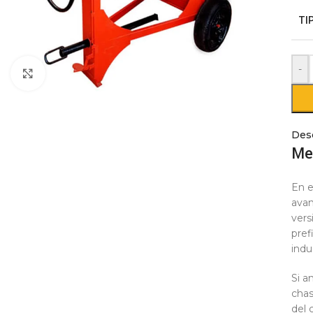
TI
-
Click to enlarge
Des
Me
En e
avan
vers
pref
indu
Si a
chas
del 