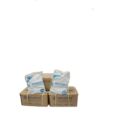
irle adaptar el motor que mejor se ajuste a
errefarbef
cisión inteligente para el constructor
ponible en Ferrefarbef:
2 bultos de cemento, el equipo acelera los
tiva.
U que absorbe las vibraciones durante el
tema de piñonería.
nstalar fácilmente unidades a gasolina, diesel
 robusta, los procesos de limpieza y engrase
uiente jornada.
tructura
 precisas en Ferrefarbef, detallamos las