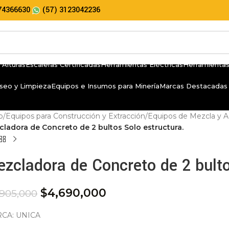
74366630
(57) 3123042236
 Alturas
Escaleras Certificadas
Herramientas Eléctricas
Herramientas
seo y Limpieza
Equipos e Insumos para Minería
Marcas Destacadas
io
/
Equipos para Construcción y Extracción
/
Equipos de Mezcla y A
ladora de Concreto de 2 bultos Solo estructura.
zcladora de Concreto de 2 bulto
$
4,690,000
,905,000
CA: UNICA