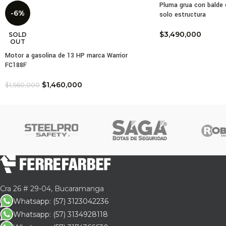
Pluma grua con balde 
cara
-6%
solo estructura
Cap
$
3,490,000
SOLD
Volu
OUT
Mate
Motor a gasolina de 13 HP marca Warrior
Sist
FC188F
Tipo
Roda
$
1,460,000
$
1,560,000
Comp
Fabr
Dist
Por 
Sabe
Ferr
geom
Cra 26 # 29-04, Bucaramanga
resp
Whatsapp: (57) 3123042236
En c
Whatsapp: (57) 3134928118
de a