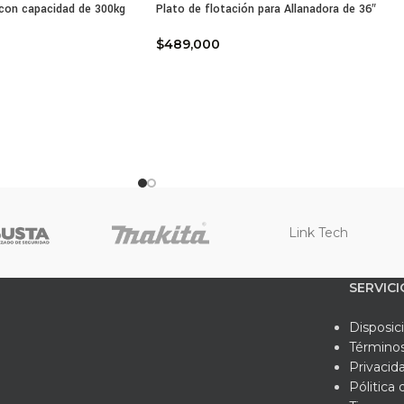
con capacidad de 300kg
Plato de flotación para Allanadora de 36″
cterísticas técnicas de este equipo:
$
489,000
acidad de mezcla: 2 bultos de cemento mas agregados
men total del tambor: 350 a 400 litros aproximadamente
rial del tambor: Lamina de acero de alta resistencia
ema de transmision: Piñon y corona de hierro fundido
 de chasis: Estructura en acero estructural reforzado
miento: Rines de alta resistencia para facil desplazamiento
atibilidad de motor: Soporte para motores de 9hp a 13hp o elect
icacion: Nacional con calidad industrial
ribuidor: Ferrefarbef
Link Tech
qué adquirir su equipo de construcción en Ferrefarbef
mos que una obra exitosa requiere equipos que no fallen en el 
SERVICI
efarbef seleccionamos estructuras de mezclado que han sido pro
etría del tambor logre una mezcla homogenea en tiempo record
Disposic
aldo de una empresa líder que entiende que su productividad de
Términos
Privacid
onclusión, la Mezcladora de Concreto de 2 bultos solo estructura
Pólitica
lto desempeño a su medida. No permita que una estructura debil