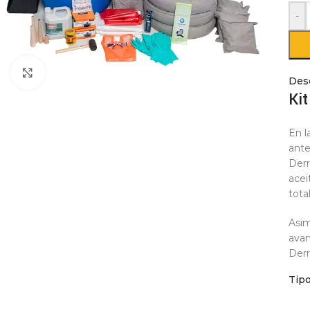
-
Click to enlarge
Des
Ki
En l
ante
Derr
acei
tota
Asim
avan
Derr
mate
Tip
estr
resb