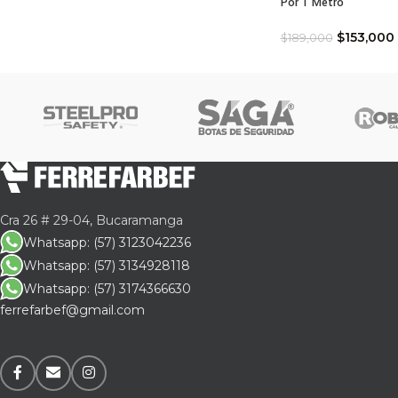
Por 1 Metro
Fic
$
153,000
$
189,000
Para
Capa
Comp
Cont
Colo
Cra 26 # 29-04, Bucaramanga
Norm
Whatsapp: (57) 3123042236
Whatsapp: (57) 3134928118
Por 
Whatsapp: (57) 3174366630
ferrefarbef@gmail.com
Sabe
de l
que 
Univ
conc