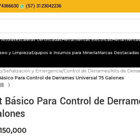
74366630
(57) 3123042236
 Alturas
Escaleras Certificadas
Herramientas Eléctricas
Herramientas
seo y Limpieza
Equipos e Insumos para Minería
Marcas Destacadas
io
/
Señalización y Emergencia
/
Control de Derrames
/
Kits de Derr
Básico Para Control de Derrames Universal 75 Galones
t Básico Para Control de Derram
alones
,150,000