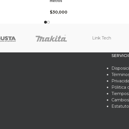
metros
ha Técnica: Kit Básico Para Control de Derrames
$
30,000
 continuar, detallamos las especificaciones técnicas que verifican
cidad de Absorción: Hasta 75 galones (según la densidad y viscos
Link Tech
atibilidad: Universal (Agua, aceites, refrigerantes, solventes y q
enedor: Tambor plástico de polietileno de alta densidad (HDPE)
SERVICI
r del Absorbente: Gris (estándar internacional para aplicaciones un
Disposic
Términos
ativa: Alineado con los requerimientos de seguridad industrial y
Privacid
Pólitica
qué adquirir su kit de derrames universal en Ferrefarbef
Tiempos 
Cambios
mos que en el momento de una emergencia, la calidad de las bar
Estatuto
a limpieza. Por este motivo, en Ferrefarbef suministramos única
no dejan residuos aceitosos en el pavimento. De hecho, al adquir
ersal 75 Galones con nosotros, usted recibe un equipo listo par
lusión, nosotros entendemos la importancia de mantener su emp