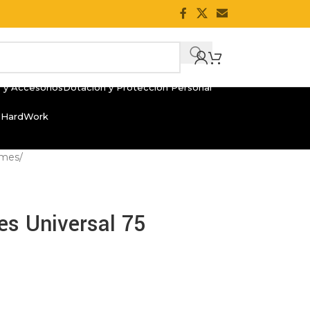
 y Accesorios
Dotación y Protección Personal
 HardWork
ames
/
es Universal 75