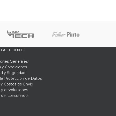
 Universal 75 Galones
 la calidad de este equipo en Ferrefarbef:
idad del fluido).
uímicos no agresivos).
 con tapa de seguridad.
O AL CLIENTE
iversales).
iones Generales
 y Condiciones
 salud ocupacional.
ad y Seguridad
 de Protección de Datos
y Costos de Envío
 y devoluciones
reras y tapetes es lo que determina el éxito
 del consumidor
mente kits con materiales de alta porosidad
ir el Kit Básico Para Control de Derrames
a usar con componentes certificados. En
resa operativa y le brindamos el soporte