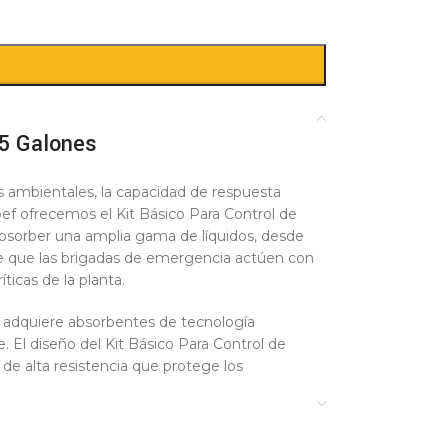
75 Galones
s ambientales, la capacidad de respuesta
bef ofrecemos el Kit Básico Para Control de
absorber una amplia gama de líquidos, desde
te que las brigadas de emergencia actúen con
íticas de la planta.
d adquiere absorbentes de tecnología
 El diseño del Kit Básico Para Control de
e alta resistencia que protege los
t en Ferrefarbef representa una inversión
orno de trabajo limpio y libre de riesgos de