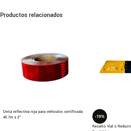
Com
Productos relacionados
Eleg
este
Barr
exti
Tape
del 
Mate
pelí
Equi
prot
Cinta reflectiva roja para vehiculos certificada
Acce
-19%
45.7m x 2″
prec
Resalto Vial o Reduct