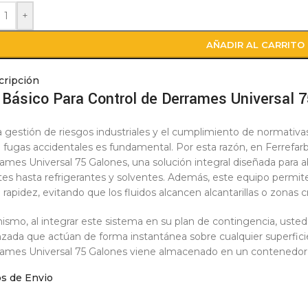
+
AÑADIR AL CARRITO
cripción
t Básico Para Control de Derrames Universal 
a gestión de riesgos industriales y el cumplimiento de normativa
 fugas accidentales es fundamental. Por esta razón, en Ferrefar
ames Universal 75 Galones, una solución integral diseñada para 
tes hasta refrigerantes y solventes. Además, este equipo permi
l rapidez, evitando que los fluidos alcancen alcantarillas o zonas cr
ismo, al integrar este sistema en su plan de contingencia, uste
zada que actúan de forma instantánea sobre cualquier superficie.
ames Universal 75 Galones viene almacenado en un contenedor d
riales del polvo y la humedad. En consecuencia, comprar este ki
os de Envio
atégica para almacenes, talleres y laboratorios que buscan un ent
alamiento.