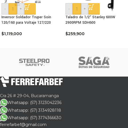
-
+
-
+
Inversor Soldador Truper Soin
Taladro de 1/2″ Stanley 600W
120/160 para Voltaje 127/220
2900RPM SDH600
$
1,119,000
$
259,900
Cra 26 # 29-04, Bucaramanga
Whatsapp: (57) 3123042236
Whatsapp: (57) 3134928118
Whatsapp: (57) 3174366630
ferrefarbef@gmail.com