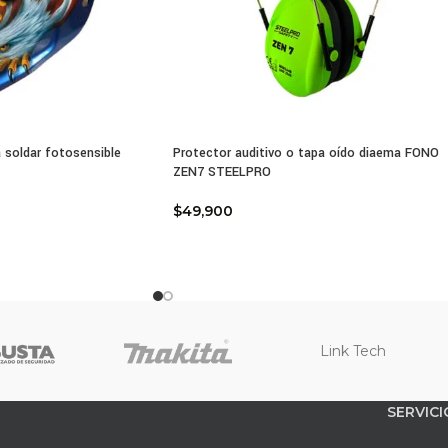
ño ergonómico y transpirable
le con normativas de seguridad laboral
 soldar fotosensible
Protector auditivo o tapa oído diaema FONO
ZEN7 STEELPRO
$
49,900
Link Tech
SERVICI