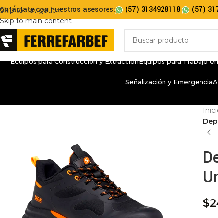
ontáctate con nuestros asesores:
(57) 3134928118
(57) 31
Skip to navigation
Skip to main content
Equipos para Construcción y Extracción
Equipos para Trabajo en
Señalización y Emergencia
A
Inic
Dep
De
U
$
2