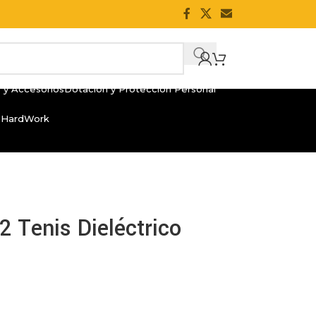
 y Accesorios
Dotación y Protección Personal
 HardWork
 Tenis Dieléctrico