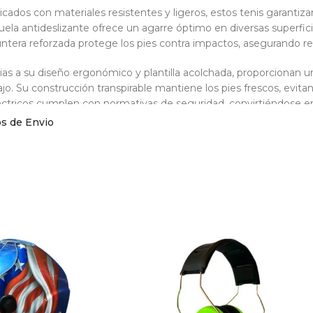
icados con materiales resistentes y ligeros, estos tenis garantiza
uela antideslizante ofrece un agarre óptimo en diversas superfic
untera reforzada protege los pies contra impactos, asegurando re
ias a su diseño ergonómico y plantilla acolchada, proporcionan 
ajo. Su construcción transpirable mantiene los pies frescos, evi
éctricos cumplen con normativas de seguridad, convirtiéndose en 
icos e industriales.
os de Envio
uscas calzado de trabajo con máxima seguridad y confort, los Sag
ridad dieléctricos con suela antideslizante y diseño transpirable, i
pecificaciones Técnicas De Los Deportivos d
léctrico:
: Tenis de seguridad dieléctrico unisex
rial: Textil de alta resistencia
ección: Aislamiento dieléctrico y puntera reforzada
a: Antideslizante con absorción de impactos