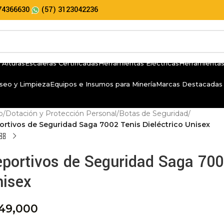
74366630
(57) 3123042236
 Alturas
Escaleras Certificadas
Herramientas Eléctricas
Herramientas
seo y Limpieza
Equipos e Insumos para Minería
Marcas Destacadas
io
/
Dotación y Protección Personal
/
Botas de Seguridad
/
ortivos de Seguridad Saga 7002 Tenis Dieléctrico Unisex
portivos de Seguridad Saga 7002
nisex
49,000