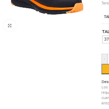
Teni
TA
Click to enlarge
TA
3
-
Des
Los 
requ
cuen
ento