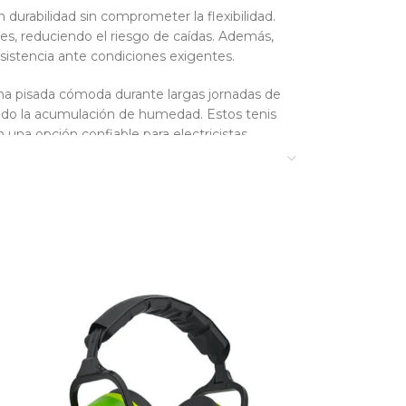
n durabilidad sin comprometer la flexibilidad.
ies, reduciendo el riesgo de caídas. Además,
sistencia ante condiciones exigentes.
una pisada cómoda durante largas jornadas de
tando la acumulación de humedad. Estos tenis
una opción confiable para electricistas,
a 7002 son la mejor elección, Tenis de
deales para uso industrial.
e Seguridad Saga 7002 Tenis