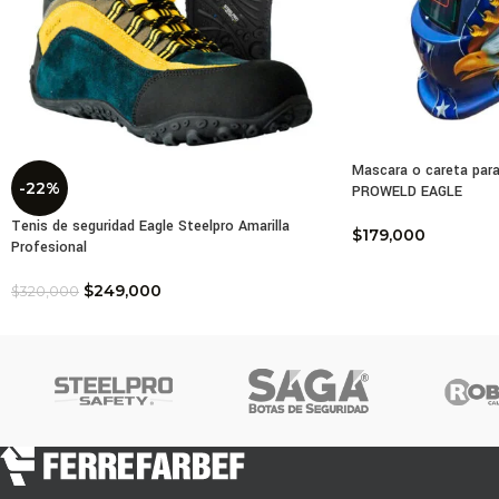
Dise
Cump
Mascara o careta para
-22%
PROWELD EAGLE
Tenis de seguridad Eagle Steelpro Amarilla
$
179,000
Profesional
$
249,000
$
320,000