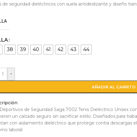
s de seguridad dieléctricos con suela antideslizante y diseño transp
LLA
LLA
7
38
39
40
41
42
43
44
+
AÑADIR AL CARRITO
cripción
Deportivos de Seguridad Saga 7002 Tenis Dieléctrico Unisex c
ieren un calzado seguro sin sacrificar estilo. Diseñados para traba
tan con aislamiento dieléctrico que protege contra descargas el
rno laboral.