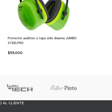
Protector auditivo o tapa oído diaema JUMBO
Gafas de segurid
STEELPRO
$
6,000
$
59,000
O AL CLIENTE