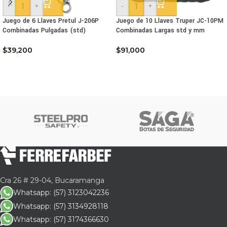
-
+
-
+
Juego de 6 Llaves Pretul J-206P
Juego de 10 Llaves Truper JC-10PM
Combinadas Pulgadas (std)
Combinadas Largas std y mm
$
39,200
$
91,000
Cra 26 # 29-04, Bucaramanga
Whatsapp: (57) 3123042236
Whatsapp: (57) 3134928118
Whatsapp: (57) 3174366630