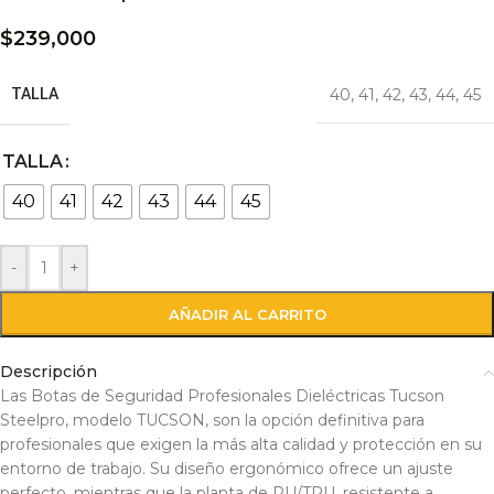
$
239,000
TALLA
40
,
41
,
42
,
43
,
44
,
45
TALLA
40
41
42
43
44
45
-
+
AÑADIR AL CARRITO
Descripción
Las Botas de Seguridad Profesionales Dieléctricas Tucson
Steelpro, modelo TUCSON, son la opción definitiva para
profesionales que exigen la más alta calidad y protección en su
entorno de trabajo. Su diseño ergonómico ofrece un ajuste
perfecto, mientras que la planta de PU/TPU, resistente a