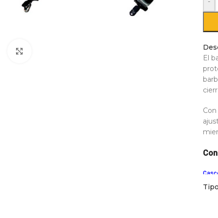
-
Des
Click to enlarge
El b
prot
barb
cier
Con 
ajus
mien
Con
Casc
Tip
Car