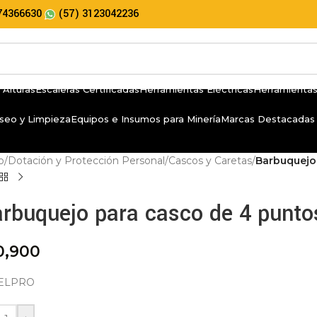
74366630
(57) 3123042236
 Alturas
Escaleras Certificadas
Herramientas Eléctricas
Herramientas
seo y Limpieza
Equipos e Insumos para Minería
Marcas Destacadas
io
/
Dotación y Protección Personal
/
Cascos y Caretas
/
Barbuquejo
rbuquejo para casco de 4 punto
0,900
ELPRO