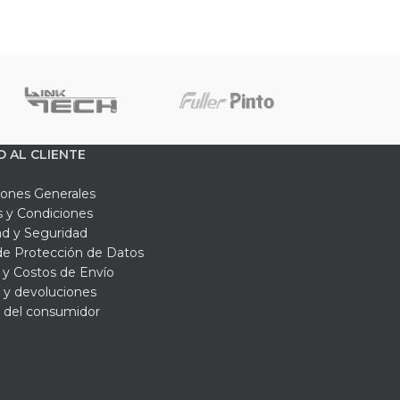
lpro es sinónimo de calidad y seguridad. Su
sin comprometer la protección.
sco de 4 puntos de apoyo Steelpro y disfruta
s la elección inteligente para profesionales
O AL CLIENTE
iones Generales
 y Condiciones
ad y Seguridad
 de Protección de Datos
y Costos de Envío
 y devoluciones
 del consumidor