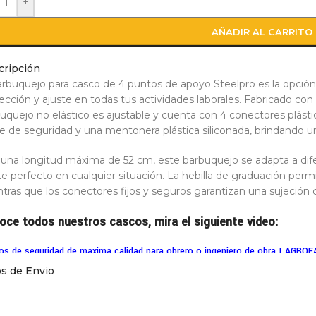
+
AÑADIR AL CARRITO
cripción
arbuquejo para casco de 4 puntos de apoyo Steelpro es la opción 
ección y ajuste en todas tus actividades laborales. Fabricado con c
uquejo no elástico es ajustable y cuenta con 4 conectores plást
re de seguridad y una mentonera plástica siliconada, brindando un
una longitud máxima de 52 cm, este barbuquejo se adapta a di
te perfecto en cualquier situación. La hebilla de graduación perm
tras que los conectores fijos y seguros garantizan una sujeción c
oce todos nuestros cascos, mira el siguiente video:
os de seguridad de maxima calidad para obrero o ingeniero de obra | AGR
os de Envio
acterísticas Barbuquejo para casco de 4 puntos de apoyo 