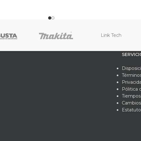
liendo con las recomendaciones de OSHA, este barbuquejo Stee
 ligero de 23 gramos garantiza comodidad durante todo el día, 
rriesgues tu seguridad en el trabajo, elige el barbuquejo para ca
a tranquilidad de tener la mejor protección y ajuste en tu casco. E
Link Tech
entes como tú.
SERVICI
Disposic
Términos
Privacid
Pólitica
Tiempos 
Cambios
Estatuto