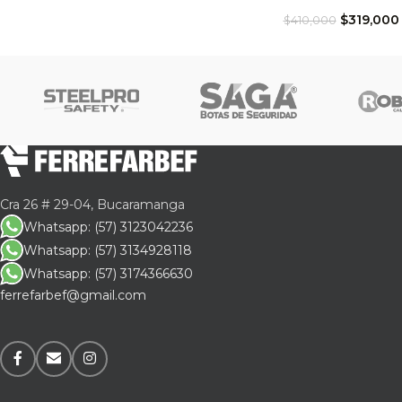
Cump
$
319,000
$
410,000
peso
No a
de l
exig
Cra 26 # 29-04, Bucaramanga
Whatsapp: (57) 3123042236
Whatsapp: (57) 3134928118
Whatsapp: (57) 3174366630
ferrefarbef@gmail.com