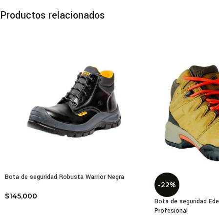
Fabr
Hebi
Productos relacionados
Ment
Cuat
el c
Lon
Sin 
Comp
Idea
usua
Reat
Cum
Peso
El b
ajus
pued
Bota de seguridad Robusta Warrior Negra
Comp
-22%
casc
$
145,000
Bota de seguridad Ede
movi
Profesional