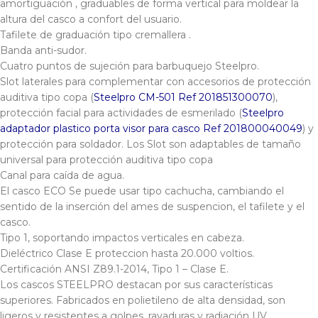
amortiguación , graduables de forma vertical para moldear la
altura del casco a confort del usuario.
Tafilete de graduación tipo cremallera .
Banda anti-sudor.
Cuatro puntos de sujeción para barbuquejo Steelpro.
Slot laterales para complementar con accesorios de protección
auditiva tipo copa (
Steelpro CM-501 Ref 201851300070
),
protección facial para actividades de esmerilado (
Steelpro
adaptador plastico porta visor para casco Ref 201800040049
) y
protección para soldador. Los Slot son adaptables de tamaño
universal para protección auditiva tipo copa
Canal para caída de agua.
El casco ECO Se puede usar tipo cachucha, cambiando el
sentido de la inserción del ames de suspencion, el tafilete y el
casco.
Tipo 1, soportando impactos verticales en cabeza.
Dieléctrico Clase E proteccion hasta 20.000 voltios.
Certificación ANSI Z89.1-2014, Tipo 1 – Clase E.
Los cascos STEELPRO destacan por sus características
superiores. Fabricados en polietileno de alta densidad, son
ligeros y resistentes a golpes, rayaduras y radiación UV,