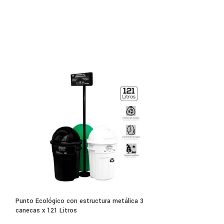
o. Compatible con todas las esmeriladoras
grar cortes limpios y sin residuos.
ador Bosch GDE 115/125:
Punto Ecológico con estructura metálica 3
Señal de precauci
canecas x 121 Litros
$
35,000