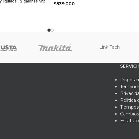
y líquidos 12 galones 5hp
$
539,000
0
Link Tech
SERVICI
Disposic
Términos
Privacid
Pólitica
Tiempos 
Cambios
Estatuto