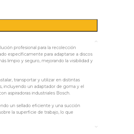
lución profesional para la recolección
ñado específicamente para adaptarse a discos
s limpio y seguro, mejorando la visibilidad y
talar, transportar y utilizar en distintas
as, incluyendo un adaptador de goma y el
on aspiradoras industriales Bosch.
iendo un sellado eficiente y una succión
re la superficie de trabajo, lo que
ón, carpintería y reformas, donde el control