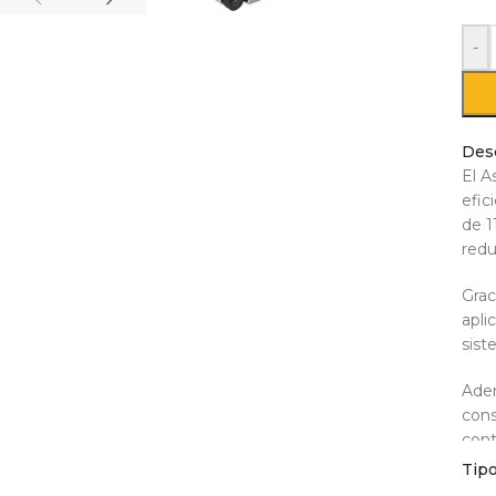
-
Des
El A
efic
de 1
redu
Grac
apli
sist
Adem
cons
cont
Tip
Este