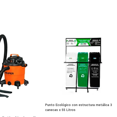
polvo es esencial para mantener la calidad y limpieza del entorn
h de 4 1/2″ y 5″, el GDE 115/125 FC-T es un aliado confiable para lo
pecificaciones técnicas generales del Aspir
lo: GDE 115/125 FC-T
atibilidad: Esmeriles/amoladoras de 4 1/2″ y 5″ Bosch
etro de disco: 115 mm / 125 mm
undidad de corte: 20 mm (115 mm) / 25 mm (125 mm)
: 0.7 kg
nsiones: 11.6 x 17.2 x 26.4 cm
xión a aspiradora: Adaptador de goma o sistema «Click & Clean»
sorios: Ruedas integradas, collarín flexible
Punto Ecológico con estructura metálica 3
canecas x 55 Litros