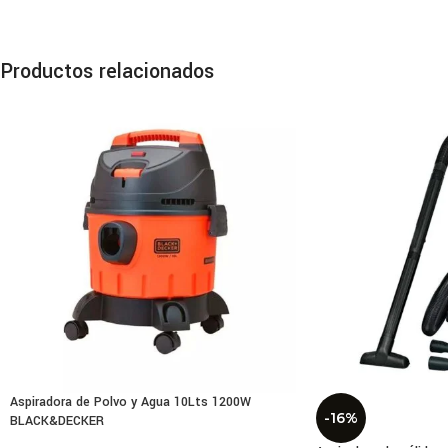
del 
Bosc
Productos relacionados
Es
Mode
Comp
Diám
Prof
Peso
Dime
Cone
Acce
Aspiradora de Polvo y Agua 10Lts 1200W
-16%
BLACK&DECKER