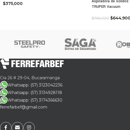
Aspiradora de sólidos 
$
375,000
TRUPER Vacuum
$
644,90
$
765,000
Cra 26 # 29-04, Bucaramanga
Whatsapp: (57) 3123042236
Whatsapp: (57) 3134928118
Whatsapp: (57) 3174366630
ferrefarbef@gmail.com