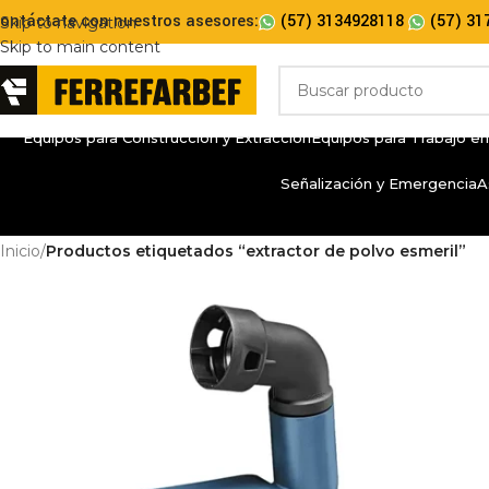
ontáctate con nuestros asesores:
(57) 3134928118
(57) 31
Skip to navigation
Skip to main content
Equipos para Construcción y Extracción
Equipos para Trabajo en
Señalización y Emergencia
A
Inicio
/
Productos etiquetados “extractor de polvo esmeril”