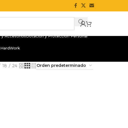
 y Accesorios
Dotación y Protección Personal
 HardWork
18
24