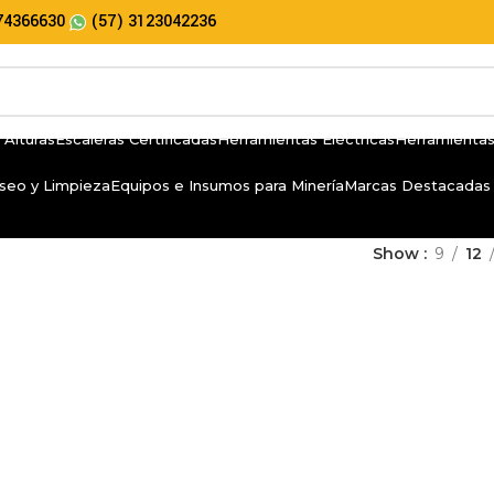
74366630
(57) 3123042236
 Alturas
Escaleras Certificadas
Herramientas Eléctricas
Herramientas
seo y Limpieza
Equipos e Insumos para Minería
Marcas Destacadas
Show
9
12