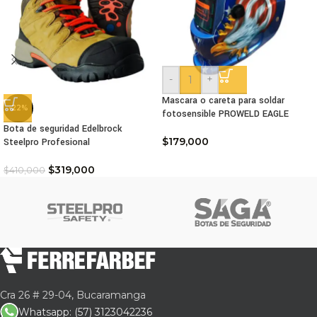
-
+
Mascara o careta para soldar
-22%
fotosensible PROWELD EAGLE
Bota de seguridad Edelbrock
$
179,000
Steelpro Profesional
$
319,000
$
410,000
Cra 26 # 29-04, Bucaramanga
Whatsapp: (57) 3123042236