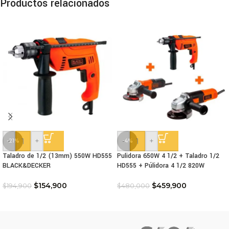
Productos relacionados
-
+
-
+
-21%
-4%
Taladro de 1/2 (13mm) 550W HD555
Pulidora 650W 4 1/2 + Taladro 1/2
BLACK&DECKER
HD555 + Púlidora 4 1/2 820W
$
154,900
$
459,900
$
194,900
$
480,000