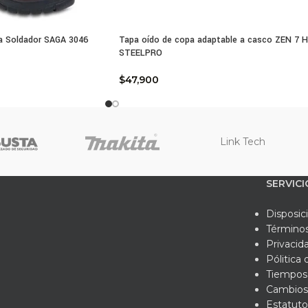
a elástica con hebilla para ajuste perfecto.
ño ergonómico, aerodinámico y ultra liviano.
stente a radiación UVA/UVB Nivel U6.
ra Soldador SAGA 3046
Tapa oído de copa adaptable a casco ZEN 7 
o 88g.
STEELPRO
matividad Técnica:
$
47,900
ificado ANSI Z87.1- 2010.
onogafa EVEREST es resistente a salpicaduras, impactos de alta 
quilidad en entornos de trabajo exigentes. Su banda elástica con 
tándose a tus necesidades.
Link Tech
resistencia a radiación UVA/UVB Nivel U6, esta monogafa protege
SERVICI
eso de 88 g, es liviana y cómoda de usar durante toda la jornada 
ía en la calidad y el rendimiento de las monogafas de segurid
Disposic
EST AF Clara y asegura la mejor protección para tus ojos.
Términos
Privacid
Pólitica
Tiempos 
Cambios
Estatuto