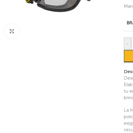
Marc
BR
Click to enlarge
-
Des
Desc
Elab
tu e
brin
La M
poli
exig
circ