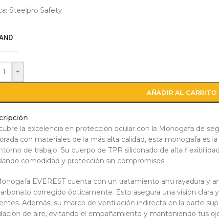
a: Steelpro Safety
AND
+
AÑADIR AL CARRITO
cripción
ubre la excelencia en protección ocular con la Monogafa de 
orada con materiales de la más alta calidad, esta monogafa es la
ntorno de trabajo. Su cuerpo de TPR siliconado de alta flexibilidad
dando comodidad y protección sin compromisos.
onogafa EVEREST cuenta con un tratamiento anti rayadura y 
carbonato corregido ópticamente. Esto asegura una visión clara y
entes. Además, su marco de ventilación indirecta en la parte sup
ulación de aire, evitando el empañamiento y manteniendo tus ojo