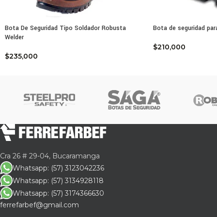
Band
Dise
Resi
Bota De Seguridad Tipo Soldador Robusta
Bota de seguridad pa
Pes
Welder
Nor
$
210,000
$
235,000
Cert
La M
tran
adap
Con 
un p
Conf
Cra 26 # 29-04, Bucaramanga
EVER
Whatsapp: (57) 3123042236
Whatsapp: (57) 3134928118
Whatsapp: (57) 3174366630
ferrefarbef@gmail.com