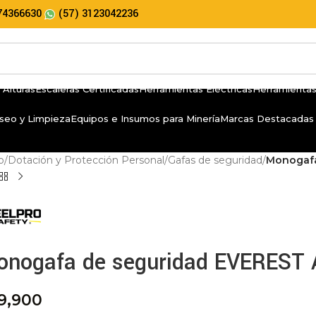
74366630
(57) 3123042236
 Alturas
Escaleras Certificadas
Herramientas Eléctricas
Herramientas
seo y Limpieza
Equipos e Insumos para Minería
Marcas Destacadas
io
/
Dotación y Protección Personal
/
Gafas de seguridad
/
Monogafa
onogafa de seguridad EVEREST 
9,900