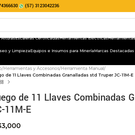
74366630
(57) 3123042236
 Alturas
Escaleras Certificadas
Herramientas Eléctricas
Herramientas
seo y Limpieza
Equipos e Insumos para Minería
Marcas Destacadas
io
/
Herramientas y Accesorios
/
Herramienta Manual
/
go de 11 Llaves Combinadas Granalladas std Truper JC-11M-E
ego de 11 Llaves Combinadas Gr
C-11M-E
33,000