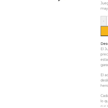
Jueg
mayo
-
Des
El J
prec
esta
gara
El a
desl
herr
Cada
lo q
sus 