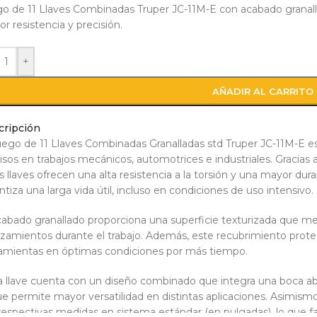
o de 11 Llaves Combinadas Truper JC-11M-E con acabado granalla
r resistencia y precisión.
+
AÑADIR AL CARRITO
cripción
uego de 11 Llaves Combinadas Granalladas std Truper JC-11M-E es l
isos en trabajos mecánicos, automotrices e industriales. Gracias 
s llaves ofrecen una alta resistencia a la torsión y una mayor dura
ntiza una larga vida útil, incluso en condiciones de uso intensivo.
cabado granallado proporciona una superficie texturizada que mej
izamientos durante el trabajo. Además, este recubrimiento prote
amientas en óptimas condiciones por más tiempo.
 llave cuenta con un diseño combinado que integra una boca abi
ue permite mayor versatilidad en distintas aplicaciones. Asimismo
respectivas medidas en sistema estándar (en pulgadas), lo que fac