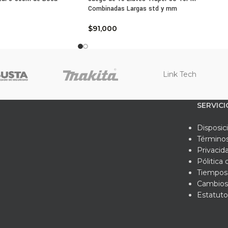
Combinadas Largas std y mm
$
91,000
Link Tech
SERVICI
Disposic
Términos
Privacid
Pólitica
Tiempos 
Cambios
Estatuto