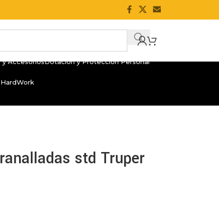
 y Accesorios
Dotación y Protección Personal
 HardWork
analladas std Truper