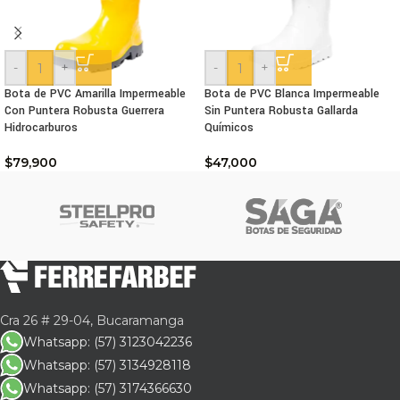
-
+
-
+
Bota de PVC Amarilla Impermeable
Bota de PVC Blanca Impermeable
Con Puntera Robusta Guerrera
Sin Puntera Robusta Gallarda
Hidrocarburos
Químicos
$
79,900
$
47,000
Cra 26 # 29-04, Bucaramanga
Whatsapp: (57) 3123042236
Whatsapp: (57) 3134928118
Whatsapp: (57) 3174366630