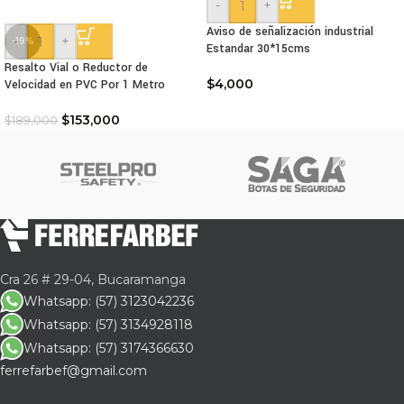
-
+
Aviso de señalización industrial
-
+
-19%
Estandar 30*15cms
Resalto Vial o Reductor de
$
4,000
Velocidad en PVC Por 1 Metro
$
153,000
$
189,000
Cra 26 # 29-04, Bucaramanga
Whatsapp: (57) 3123042236
Whatsapp: (57) 3134928118
Whatsapp: (57) 3174366630
ferrefarbef@gmail.com