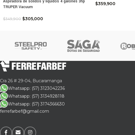
Aspiradora de sólidos y líquidos 4 galones 3hp
Emba
$
359,900
TRUPER Vacuum
$
305,000
$
349,900
Cra 26 # 29-04, Bucaramanga
Whatsapp: (57) 3123042236
Whatsapp: (57) 3134928118
Whatsapp: (57) 3174366630
ferrefarbef@gmail.com