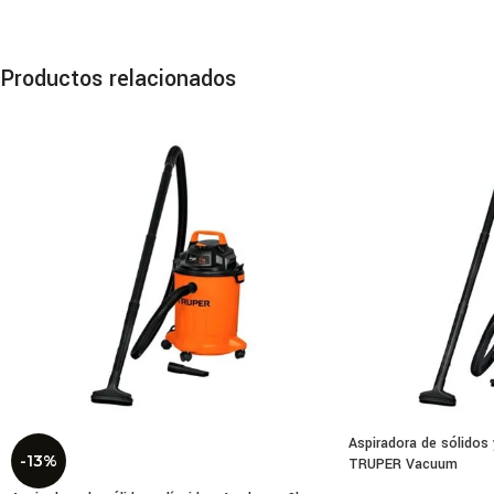
Es
Ina
Productos relacionados
Mod
Capa
Máxi
Flujo
Peso
Dime
Comp
Aspiradora de sólidos 
Incl
-13%
TRUPER Vacuum