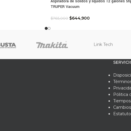
Aspiradora de sólidos y líquidos 12 galones 5h
laje: Caja de cartón
TRUPER Vacuum
$
644,900
$
765,000
Link Tech
SERVICI
Disposic
Términos
Privacid
Pólitica
Tiempos 
Cambios
Estatuto