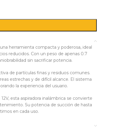
 una herramienta compacta y poderosa, ideal
acios reducidos. Con un peso de apenas 0.7
obrabilidad sin sacrificar potencia.
tiva de partículas finas y residuos comunes.
eas estrechas y de difícil alcance. El sistema
jorando la experiencia del usuario.
12V, esta aspiradora inalámbrica se convierte
antenimiento. Su potencia de succión de hasta
ptimos en cada uso.
ente para quienes valoran la limpieza sin