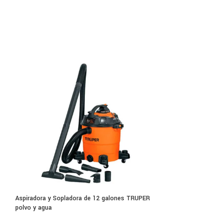
radora de Polvo Manual
Aspiradora y Sopladora de 12 galones TRUPER
Hidrolavadora KAR
polvo y agua
litros/min