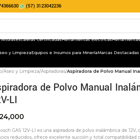
74366630
(57) 3123042236
 Alturas
Escaleras Certificadas
Herramientas Eléctricas
Herramientas
seo y Limpieza
Equipos e Insumos para Minería
Marcas Destacadas
io
/
Aseo y Limpieza
/
Aspiradoras
/
Aspiradora de Polvo Manual In
piradora de Polvo Manual Inal
V-LI
24,000
osch GAS 12V-LI es una aspiradora de polvo inalámbrica de 12V, 
cios reducidos, ofrece excelente succión y total compatibilidad