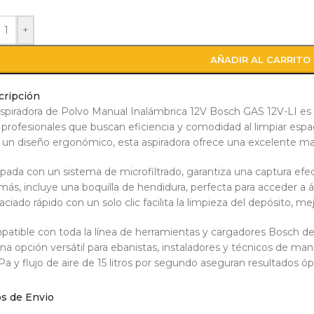
+
AÑADIR AL CARRITO
cripción
spiradora de Polvo Manual Inalámbrica 12V Bosch GAS 12V-LI es
 profesionales que buscan eficiencia y comodidad al limpiar esp
 un diseño ergonómico, esta aspiradora ofrece una excelente mani
pada con un sistema de microfiltrado, garantiza una captura efec
ás, incluye una boquilla de hendidura, perfecta para acceder a ár
aciado rápido con un solo clic facilita la limpieza del depósito, me
atible con toda la línea de herramientas y cargadores Bosch de 
na opción versátil para ebanistas, instaladores y técnicos de m
Pa y flujo de aire de 15 litros por segundo aseguran resultados ó
acta, eficiente y duradera, la GAS 12V-LI es una inversión intelig
os de Envio
es y con total libertad de movimiento.