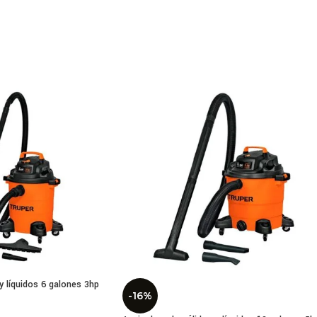
pecificaciones técnicas generales de la Aspi
lámbrica:
elo: Bosch GAS 12V-LI
cidad del depósito: 0.35 litros
ma succión: 45 kPa
 de aire: 15 L/s
: 0.7 kg
nsiones: 10.6 x 20.5 x 33.9 cm
atibilidad: Herramientas y cargadores Bosch 12V
y líquidos 6 galones 3hp
uye batería: No (se vende por separado)
-16%