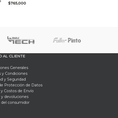
p
$
765,000
$
694,900
O AL CLIENTE
iones Generales
 y Condiciones
ad y Seguridad
 de Protección de Datos
y Costos de Envío
 y devoluciones
 del consumidor