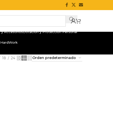
 y Accesorios
Dotación y Protección Personal
 HardWork
18
24