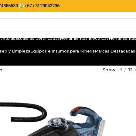
74366630
(57) 3123042236
 Alturas
Escaleras Certificadas
Herramientas Eléctricas
Herramientas
seo y Limpieza
Equipos e Insumos para Minería
Marcas Destacadas
h”
Show
9
12