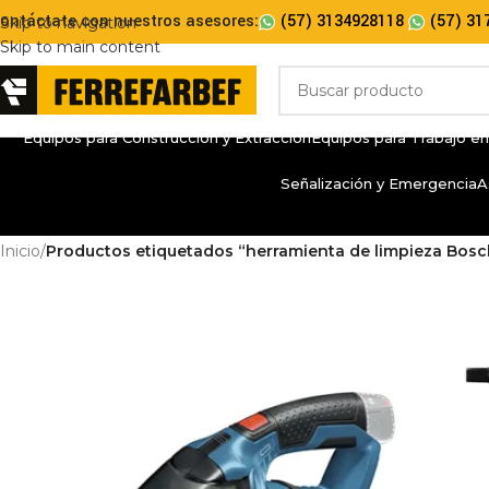
ontáctate con nuestros asesores:
(57) 3134928118
(57) 31
Skip to navigation
Skip to main content
Equipos para Construcción y Extracción
Equipos para Trabajo en
Señalización y Emergencia
A
Inicio
/
Productos etiquetados “herramienta de limpieza Bosc